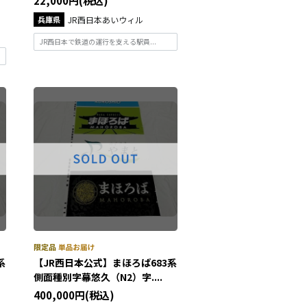
22,000円(税込)
兵庫県
JR西日本あいウィル
JR西日本で鉄道の運行を支える駅員...
系
【JR西日本公式】まほろば683系
側面種別字幕悠久（N2）字....
400,000円(税込)