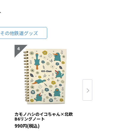
グ
その他鉄道グッズ
欧
カモノハシのイコちゃん×北欧
カモノハシのイコち
B6リングノート
メモ帳
990円(税込)
440円(税込)