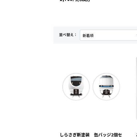
並べ替え：
しらさぎ新塗装 缶バッジ2個セ