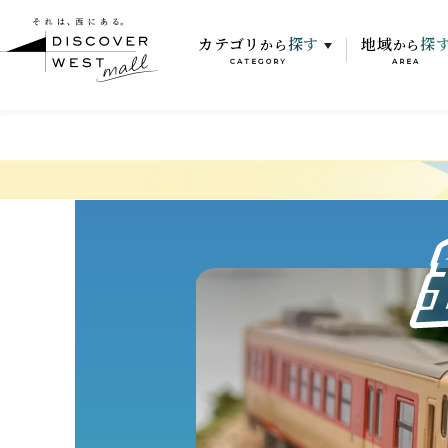
カテゴリ
探す
地域
探
から
から
CATEGORY
AREA