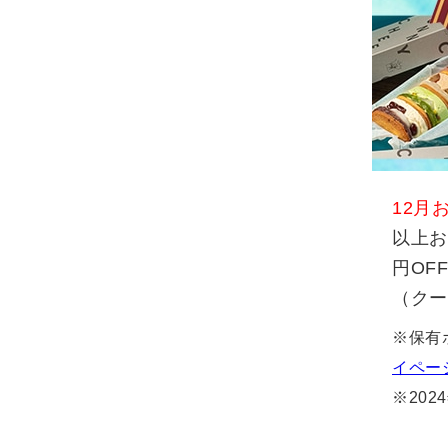
12月
以上お買
円OF
（クーポ
※保有
イペー
※20