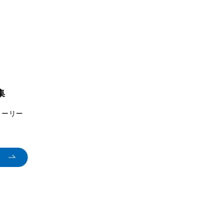
集
トーリー