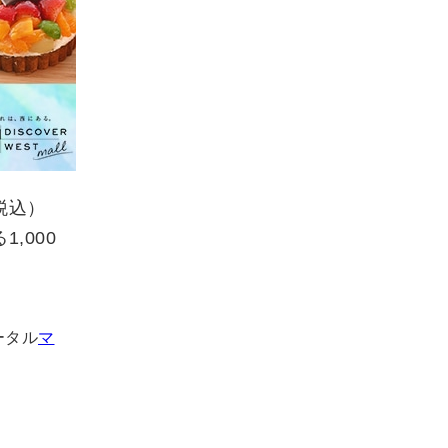
（税込）
,000
ータル
マ
。