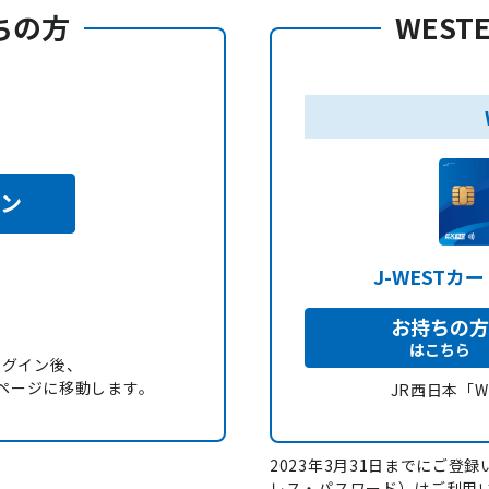
持ちの方
WEST
イン
J-WESTカ
お持ちの方
はこちら
ログイン後、
録」ページに移動します。
JR西日本「
2023年3月31日までにご登録い
レス・パスワード）はご利用