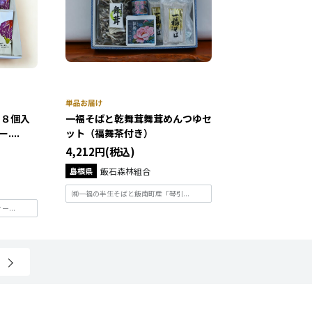
 ８個入
一福そばと乾舞茸舞茸めんつゆセ
...
ット（福舞茶付き）
4,212円(税込)
島根県
飯石森林組合
㈱一福の半生そばと飯南町産「琴引...
...