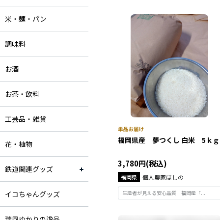
米・麺・パン
調味料
お酒
お茶・飲料
工芸品・雑貨
福岡県産 夢つくし 白米 5ｋｇ
花・植物
3,780円(税込)
鉄道関連グッズ
福岡県
個人農家ほしの
イコちゃんグッズ
生産者が見える安心品質｜福岡産「...
瑞風ゆかりの逸品