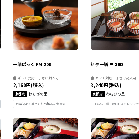
一膳ぱっく KM-20S
料亭一膳 里-30D
ギフト対応・手さげ封入可
ギフト対応・手さげ封入可
2,160円(税込)
3,240円(税込)
京都府
わらびの里
京都府
わらびの里
丹精込めた手づくりの銘品を少量ず...
「料亭一膳」は600Wのレンジで約1