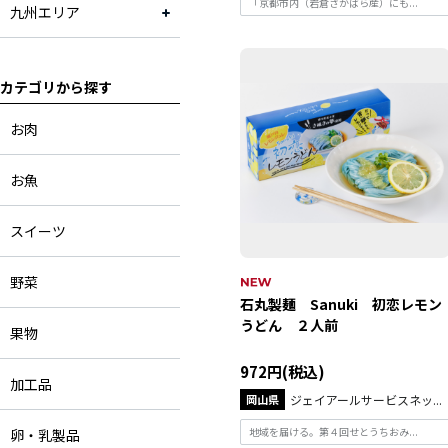
「京都市内（岩倉さかばら産）にも...
九州エリア
京都府
カテゴリから探す
お肉
お魚
スイーツ
野菜
石丸製麺 Sanuki 初恋レモン
うどん ２人前
果物
972円(税込)
加工品
岡山県
ジェイアールサービスネッ...
地域を届ける。第４回せとうちおみ...
卵・乳製品