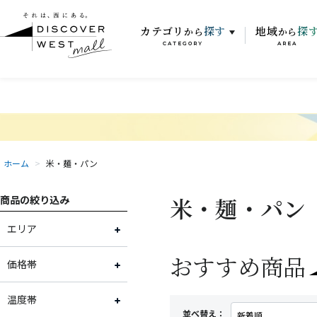
カテゴリ
探す
地域
探
から
から
CATEGORY
AREA
ホーム
>
米・麺・パン
米・麺・パン
商品の絞り込み
エリア
おすすめ商品
富山県
価格帯
福井県
～2,000円
温度帯
並べ替え：