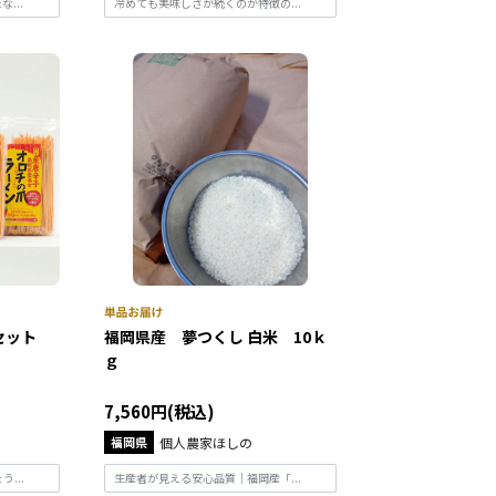
...
冷めても美味しさが続くのが特徴の...
セット
福岡県産 夢つくし 白米 10ｋ
ｇ
7,560円(税込)
福岡県
個人農家ほしの
...
生産者が見える安心品質｜福岡産「...