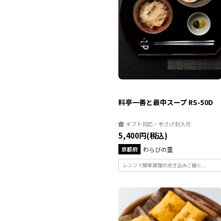
料亭一善と最中スープ RS-50D
ギフト対応・手さげ封入可
5,400円(税込)
京都府
わらびの里
レンジで簡単調理の炊き込みご飯と...