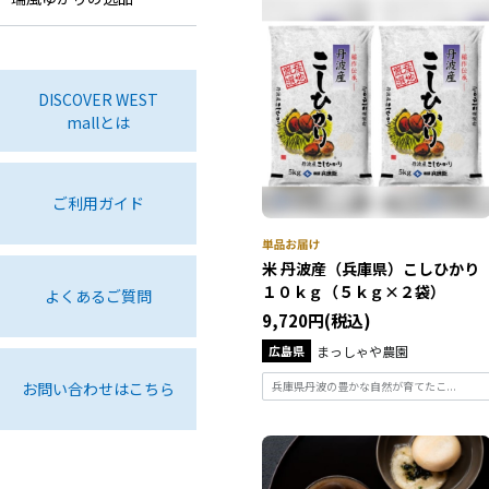
DISCOVER WEST
mallとは
ご利用ガイド
米 丹波産（兵庫県）こしひかり
１０ｋｇ（５ｋｇ×２袋）
よくあるご質問
9,720円(税込)
広島県
まっしゃや農園
お問い合わせはこちら
兵庫県丹波の豊かな自然が育てたこ...