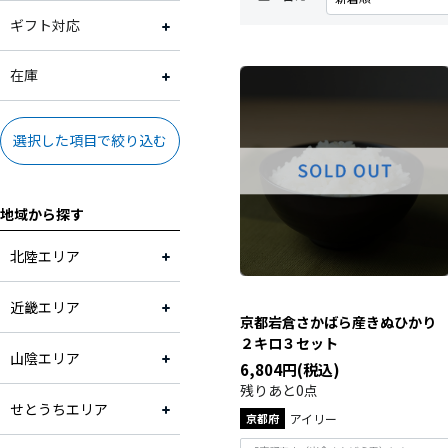
大阪府
2,001円～3,000円
常温
ギフト対応
兵庫県
3,001円～4,000円
冷蔵
ギフト対応可
在庫
奈良県
4,001円～5,000円
冷凍
ギフト対応不可
在庫あり
選択した項目で絞り込む
和歌山県
5,001円～10,000円
地域から探す
鳥取県
10,001円～
北陸エリア
島根県
近畿エリア
京都岩倉さかばら産きぬひかり
岡山県
２キロ３セット
山陰エリア
6,804円(税込)
広島県
残りあと0点
せとうちエリア
京都府
アイリー
福岡県