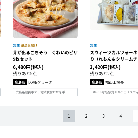
芽が出るごちそう くわいのピザ
スウィーツカルツォーネ
5枚セット
り（れもん＆クリームチー.
6,480円(税込)
3,420円(税込)
残りあと5点
残りあと2点
広島県
LOVEゲリータ
広島県
福山工場長
広島県福山市で、地域食材ピザを手...
ホットな新感覚ドルチェ「スウィー
1
2
3
4