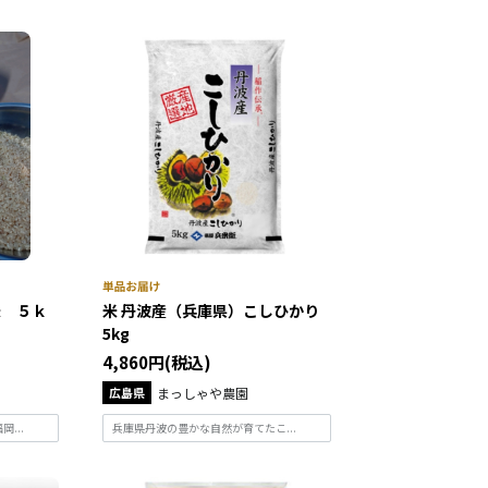
米 ５ｋ
米 丹波産（兵庫県）こしひかり
5kg
4,860円(税込)
広島県
まっしゃや農園
...
兵庫県丹波の豊かな自然が育てたこ...