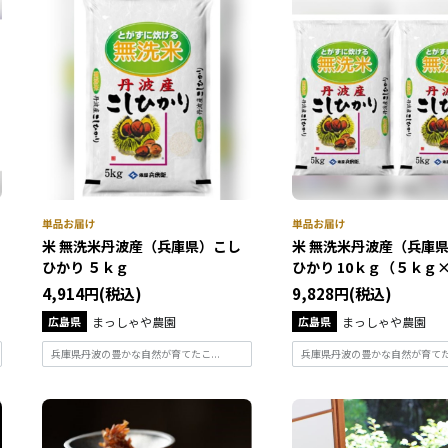
米 無洗米丹波産（兵庫県）こし
米 無洗米丹波産（兵庫
ひかり ５ｋｇ
ひかり 10ｋｇ（５ｋｇ×２
4,914円(税込)
9,828円(税込)
広島県
まっしゃや農園
広島県
まっしゃや農園
兵庫県丹波の豊かな自然が育てたこ...
兵庫県丹波の豊かな自然が育てたこ