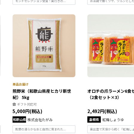
モンドセレクション受賞！奥行きの...
お茶碗で輝くツヤ、ツルンとしたな
熊野米（和歌山県産ヒカリ新世
オロチの爪ラーメン6食
紀） 5kg
（2食セット×3）
ギフト対応可
5,000円(税込)
2,492円(税込)
和歌山県
株式会社たがみ
島根県
紅梅しょうゆ
熊野の清らかな水と自然に育まれた...
奥出雲で天保から続く「紅梅しょう