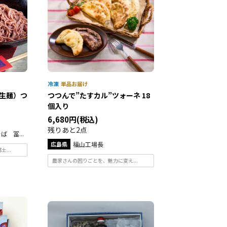
生麺）つ
つつんで”たすカル”ツォーネ 18
個入り
6,680円(税込)
残りあと2点
 冨...
広島県
福山工場長
...
農家さんの困りごとを、魅力に変え...