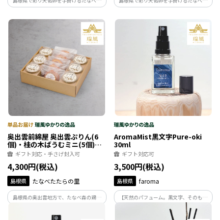
島根県で彩り天佑卵を手掛けるたなべた
島根県で彩り天佑卵を手掛けるたなべた
たらの里によるプリン。とろりとした口溶
たらの里によるプリン。とろりとした口溶
けと卵の風味を感じる素朴な味わいでお
けと卵の風味を感じる素朴な味わいでお
子様にも安心してお召し上がり頂けます。
子様にも安心してお召し上がり頂けます。
奥出雲前綿屋 奥出雲ぷりん(6
AromaMist黒文字Pure-oki
個)・桂の木ばうむミニ(5個)セ
30ml
ット
ギフト対応・手さげ封入可
ギフト対応可
4,300円(税込)
3,500円(税込)
島根県
たなべたたらの里
島根県
faroma
島根県の奥出雲地方で、たなべ森の鶏舎
【天然のパフューム。黒文字、そのもの
が生産している平飼い放牧卵「彩り天佑
の清純な香り】
卵」を使用したプリンとバウムクーヘン