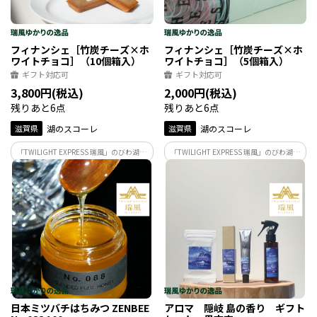
フィナンシェ［竹炭チーズ×ホ
フィナンシェ［竹炭チーズ×ホ
ワイトチョコ］（10個箱入）
ワイトチョコ］（5個箱入）
ギフト対応可
ギフト対応可
3,800円(税込)
2,000円(税込)
残りあと6点
残りあと6点
滋賀県
湖のスコーレ
滋賀県
湖のスコーレ
「TWILIGHT EXPRESS 瑞風」のびわ湖周
「TWILIGHT EXPRESS 瑞風」のびわ湖周
遊・せとうちコース（上り）の2日目ラン
遊・せとうちコース（上り）の2日目ラン
チを監修する食の匠・市山シェフが生み
チを監修する食の匠・市山シェフが生み
出したフィナンシェ。滋賀県産チーズと
出したフィナンシェ。滋賀県産チーズと
ホワイトチョコの組合せをお楽しみくだ
ホワイトチョコの組合せをお楽しみくだ
さい。
さい。
日本ミツバチはちみつ ZENBEE
アロマ 隠岐 島の香り ギフト