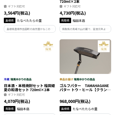
720ml×2本
ギフト対応可
ギフト対応可
3,564円(税込)
4,730円(税込)
島根県
たなべたたらの里
鳥取県
稲田本店
島根県雲南市吉田町の自然豊かなこの土
鳥取県の秀峰大山の麓で、延宝元年より
地で平飼いによって鶏さん達を育ててい
酒造りを行っている稲田本店が造った梨
ます。ストレスなくのびのび育った『 平
果汁が贅沢に40％入ったジューシーな梨
飼い八雲鶏 』 の卵はまろやかなコクとう
のリキュールと赤しそエキスを贅沢に使
ま味がお楽しみいただけます。
用した爽やかな飲み口の赤しそリキュー
ルのセットです。
日本酒・本格焼酎セット 稲田姫
ゴルフパター TAMAHAGANE
夏の和酒セット 720ml×2本
パター トウ・ヒール【クラン
ク】
ギフト対応可
4,070円(税込)
968,000円(税込)
鳥取県
稲田本店
島根県
たなべたたらの里