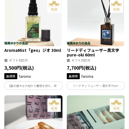
のセット。上質なたまごの風味を感じら
れるスイーツをお楽しみください。
AromaMist「geo」ジオ 30ml
リードディフューザー黒文字
pure-oki 60ml
ギフト対応可
ギフト対応可
3,500円(税込)
7,700円(税込)
島根県
faroma
島根県
faroma
【島の雄大な大地から着想を得た、空間
リードディフューザー 黒文字 Pure-
のためのアロマ】
oki（隠岐の小枝と森のトレイ付き）