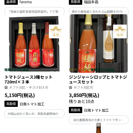
島根県
faroma
鳥取県
稲田本店
『隠岐の島町東郷宮田蒸留所』で丁寧に
酒米の最高峰と言われる山田錦を40％ま
抽出した、希少なエッセンシャルオイ
で磨いた大吟醸酒。フルーティーな香り
ル。木部と、枝葉を別々に蒸留し、2種の
が際立ちながらスッキリ感とあとキレの
香りを抽出しています。 ～樹木の凛とし
良さを出した辛口の大吟醸酒です。
た強さと 趣ある華やかな いにしえの森の
香り～
トマトジュース3種セット
ジンジャーシロップとトマトジ
720ml×３本
ュースセット
ギフト対応・手さげ封入可
ギフト対応可
5,150円(税込)
3,850円(税込)
残りあと10点
鳥取県
日南トマト加工
鳥取県
日南トマト加工
中国山地のど真ん中、鳥取県最西端の自
然豊かなトマトの名産地日南町のトマト
自社農園栽培の生姜とトマトで作った
ジュース3種詰合せを2周年記念価格にて
『ジンジャーシロップ』と無塩のトマト
数量限定でお届け致します。
ジュース『極純』をセットにしました。