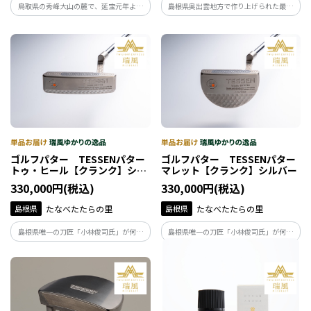
鳥取県の秀峰大山の麓で、延宝元年より
島根県奥出雲地方で作り上げられた最高
酒造りを行っている稲田本店が造った純
級の”玉鋼鋼材”は、日本屈指のパター職
米酒と本格焼酎のセットです。清涼感のあ
人のもとに届けられ製品として仕上げら
る純米酒とスッキリとした飲み口の米焼
れます。
酎が組み合わされた、暑い夏にピッタリ
の和酒セットです。
ゴルフパター TESSENパター
ゴルフパター TESSENパター
トゥ・ヒール【クランク】シル
マレット【クランク】シルバー
バー
330,000円(税込)
330,000円(税込)
島根県
たなべたたらの里
島根県
たなべたたらの里
島根県唯一の刀匠「小林俊司氏」が何度
島根県唯一の刀匠「小林俊司氏」が何度
も折り返し鍛錬した玉鋼鋼材をフェイス
も折り返し鍛錬した玉鋼鋼材をフェイス
にインサートしました。
にインサートしました。