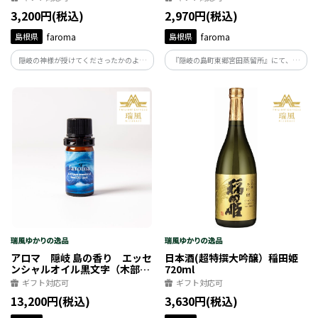
3,200円(税込)
2,970円(税込)
島根県
faroma
島根県
faroma
隠岐の神様が授けてくださったかのよう
『隠岐の島町東郷宮田蒸留所』にて、隠
な 深く、甘く、爽やかな香りで、瑞々し
岐の島に自生する黒文字から水蒸気蒸留
く滑らかな使い心地。 まるで四季折々
法で抽出した芳香蒸留水を、生のままボ
の、隠岐の景色を彷彿とさせるスキンケ
トル詰。無添加、自然の力そのままのア
アクリームです。
ロマウォーターです。香りは「木部」と
「枝葉」の2種。
アロマ 隠岐 島の香り エッセ
日本酒(超特撰大吟醸）稲田姫
ンシャルオイル黒文字（木部）
720ml
5ml
ギフト対応可
ギフト対応可
13,200円(税込)
3,630円(税込)