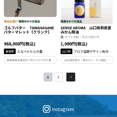
ゴルフパター TAMAHAGANE
SENSE AROMA 山口県萩産夏
パターマレット【クランク】
みかん精油
ギフト対応・手さげ封入可
968,000円(税込)
1,980円(税込)
島根県
たなべたたらの里
山口県
アロマ空間デザイン株式会
社
島根県奥出雲地方で作り上げられた最高
山口県萩産の「夏みかん」から抽出し
級の”玉鋼鋼材”は、日本屈指のパター職
た、天然100%の果皮精油 ～さわやかで
人のもとに届けられ製品として仕上げら
みずみずしい果実の香り～ すっきりと
れます。
さわやかな香りは、心身の疲労やストレ
1
2
スを軽減させてくれます。
Instagram