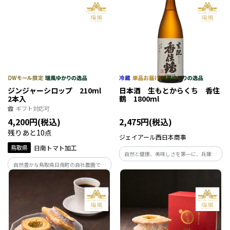
ジンジャーシロップ 210ml
日本酒 生もとからくち 香住
2本入
鶴 1800ml
ギフト対応可
4,200円(税込)
2,475円(税込)
残りあと10点
ジェイアール西日本商事
鳥取県
日南トマト加工
自然と健康、美味しさを第一に、兵庫県
産米を100％使用し、伝統技法「生もと」
自然豊かな鳥取県日南町の自社農園で栽
で手間暇かけ、きめの細やかさと深い味
培し厳選した生姜と奄美諸島産きび砂糖
わいを醸しました。
を、自社工場で1釜1釜じっくり煮詰めて
手作りした、こだわりのジンジャーシロ
ップをお届け致します。