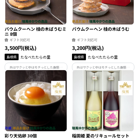
バウムクーヘン 桂の木ばうむミ
バウムクーヘン 桂の木ばうむ
ニ 8個
ギフト対応可
ギフト対応可
3,500円(税込)
3,200円(税込)
島根県
たなべたたらの里
島根県
たなべたたらの里
外はサクッと中はモチっとした食感、
外はサクッと中はモチっとした食感、
「彩り天佑卵」ならではのコクと旨味、
「彩り天佑卵」ならではのコクと旨味、
発酵バターの豊かな風味、独創的なフォ
発酵バターの豊かな風味、独創的なフォ
ルムで人気の高いバームクーヘンの小型
ルムで大人気のバームクーヘンです。
版です。
彩り天佑卵 30個
稲田姫 夏のリキュールセット