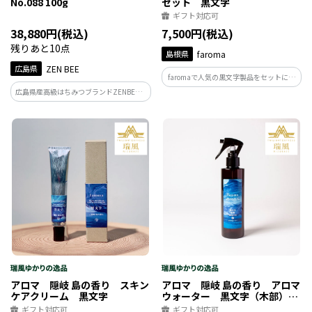
No.088 100g
セット 黒文字
ギフト対応可
38,880円(税込)
7,500円(税込)
残りあと10点
島根県
faroma
広島県
ZEN BEE
faromaで人気の黒文字製品をセットにし
ました。無添加のアロマウォーター、オ
広島県産高級はちみつブランドZENBEE。
ーガニック処方のスキンケアクリーム、
超希少な日本ミツバチのはちみつを厳選
精油の香りをそのままお楽しみいただけ
し、上質な蜜のみを巧みにブレンドして
るカードフレグランス（10枚入り）
います。一流の料理人たちが認める花蜜
100％の濃厚なはちみつをお楽しみくださ
い。
アロマ 隠岐 島の香り スキン
アロマ 隠岐 島の香り アロマ
ケアクリーム 黒文字
ウォーター 黒文字（木部）
200ml
ギフト対応可
ギフト対応可