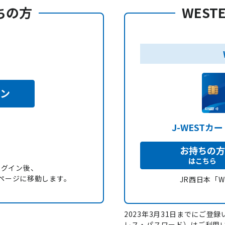
持ちの方
WEST
イン
J-WESTカ
お持ちの方
はこちら
ログイン後、
録」ページに移動します。
JR西日本「
2023年3月31日までにご登録い
レス・パスワード）はご利用