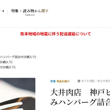
す
特集・読み物
探す
から
TOPICS
熊本地域の地震に伴う配送遅延について
ンバーグ詰合せ(6個入り)
6個入り)
(6個入り)
ギフト対応・手さげ封
大井肉店 神戸
みハンバーグ詰合