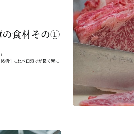
庫の食材その①
フ」
の銘柄牛に比べ口溶けが良く胃に