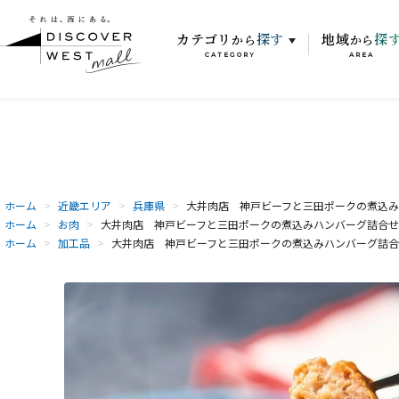
カテゴリ
探す
地域
探
から
から
CATEGORY
AREA
ホーム
>
近畿エリア
>
兵庫県
>
大井肉店 神戸ビーフと三田ポークの煮込みハ
ホーム
>
お肉
>
大井肉店 神戸ビーフと三田ポークの煮込みハンバーグ詰合せ(
ホーム
>
加工品
>
大井肉店 神戸ビーフと三田ポークの煮込みハンバーグ詰合せ