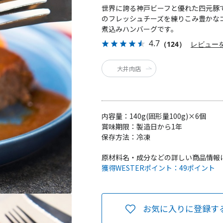
世界に誇る神戸ビーフと優れた四元豚
のフレッシュチーズを練りこみ豊かな
煮込みハンバーグです。
4.7
（124）
レビュー
大井肉店
内容量：
140g(固形量100g)×6個
賞味期限：
製造日から1年
保存方法：
冷凍
原材料名・成分などの詳しい商品情報
獲得WESTERポイント：
49ポイント
お気に入りに登録す