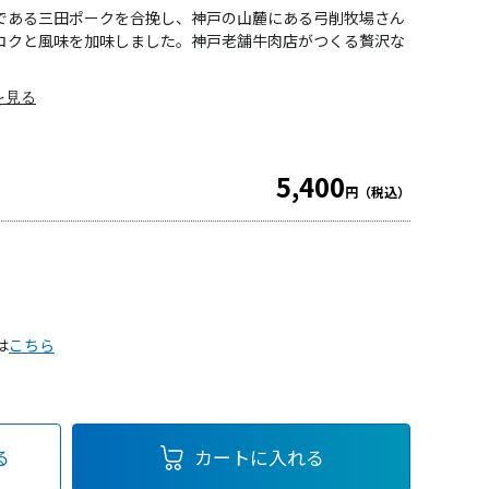
である三田ポークを合挽し、神戸の山麓にある弓削牧場さん
コクと風味を加味しました。神戸老舗牛肉店がつくる贅沢な
を見る
5,400
円（税込）
は
こちら
る
カートに入れる