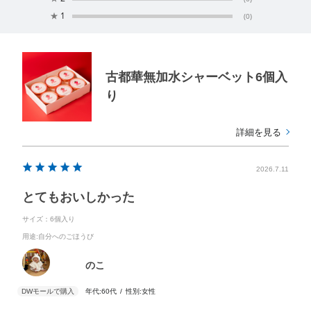
★
1
(0)
古都華無加水シャーベット6個入
り
詳細を見る
2026.7.11
とてもおいしかった
サイズ：6個入り
用途
:自分へのごほうび
のこ
年代:
60代
性別:
女性