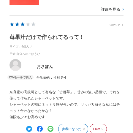
詳細を見る
2025.11.1
苺果汁だけで作られてるって！
サイズ：4個入り
用途
:自分へのごほうび
おさぽん
年代:
50代
性別:
男性
奈良産の高級苺として有名な「古都華」。甘みの強い品種で、それを
使って作られたシャーベットです。
シャーベットの割にネットリ感が強いので、サッパリ好きな私にはチ
ョット合わなかったかな？
値段も少々お高めです……
参考になった
0
Like!
0