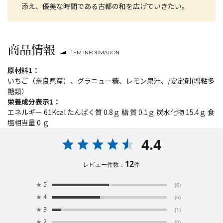
添え、優美な時間である古都の和を広げていきたい。
商品情報
ITEM INFORMATION
原材料1：
いちご（奈良県産）、グラニュー糖、レモン果汁、/安定剤(増粘多
糖類）
栄養成分表示1：
エネルギー 61Kcal たんぱく質 0.8ｇ 脂 質 0.1ｇ 炭水化物 15.4ｇ 食
塩相当量 0 ｇ
4.4
12
レビュー件数：
件
★
5
(6)
★
4
(5)
★
3
(1)
★
2
(0)