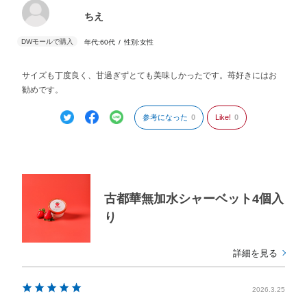
ちえ
年代:
60代
性別:
女性
サイズも丁度良く、甘過ぎずとても美味しかったです。苺好きにはお
勧めです。
参考になった
0
Like!
0
古都華無加水シャーベット4個入
り
詳細を見る
2026.3.25