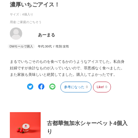
濃厚いちごアイス！
サイズ：4個入り
用途
:ご家庭のごちそう
あーまる
年代:
30代
性別:
女性
まるでいちごそのものを食べてるかのうようなアイスでした。私自身
妊婦ですが余計なものが入っていないので、罪悪感なく食べました。
また家族も美味しいと絶賛してました。購入してよかったです。
参考になった
0
Like!
0
古都華無加水シャーベット4個入
り