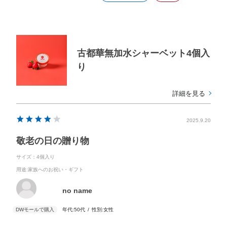
古都華無加水シャーベット4個入
り
詳細を見る
2025.9.20
敬老の日の贈り物
サイズ：4個入り
用途
:家族へのお祝い・ギフト
no name
年代:
50代
性別:
女性