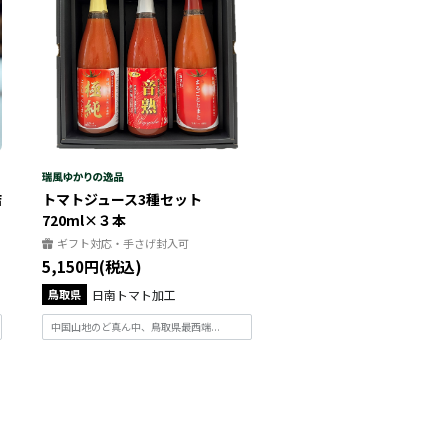
詰
トマトジュース3種セット
720ml×３本
ギフト対応・手さげ封入可
5,150円(税込)
鳥取県
日南トマト加工
中国山地のど真ん中、鳥取県最西端...