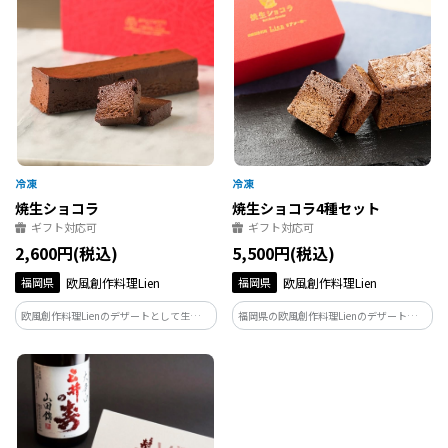
焼生ショコラ
焼生ショコラ4種セット
ギフト対応可
ギフト対応可
2,600円(税込)
5,500円(税込)
福岡県
欧風創作料理Lien
福岡県
欧風創作料理Lien
欧風創作料理Lienのデザートとして生まれ
福岡県の欧風創作料理Lienのデザートとし
た、焼生ショコラです。 しっかりと焼き
て生まれた、焼生ショコラ、ほうじ茶シ
上げているのにまるで生チョコのような
ョコラ、お抹茶ショコラの定番３種類に
口どけ、小麦粉を一切使っていないグル
新商品キャラメルアーモンドショコラが
テンフリーな究極のチョコレートケーキ
入ったの4種のセット。バイヤーお墨付き
です。
の逸品です！！