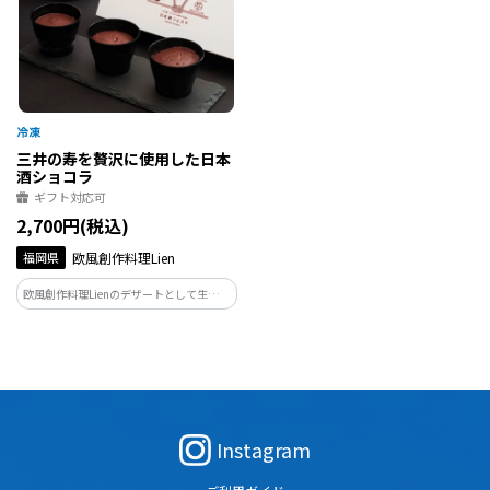
三井の寿を贅沢に使用した日本
酒ショコラ
ギフト対応可
2,700円(税込)
福岡県
欧風創作料理Lien
欧風創作料理Lienのデザートとして生まれ
た、日本酒ショコラです。 大正11年の創
業以来、こだわりの酒を造り続ける蔵元
が造り上げた銘酒「三井の寿」を贅沢に
使った日本酒のガトーショコラ。
Instagram