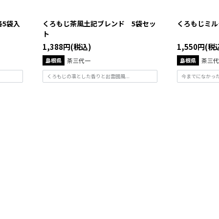
各5袋入
くろもじ茶風土記ブレンド 5袋セッ
くろもじミル
ト
1,388円(税込)
1,550円(税
島根県
茶三代一
島根県
茶三代
くろもじの凛とした香りと出雲國風...
今までになかった