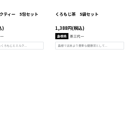
クティー 5包セット
くろもじ茶 5袋セット
込)
1,388円(税込)
一
島根県
茶三代一
くろもじとミルク...
島根で古来より貴重な健康茶として...