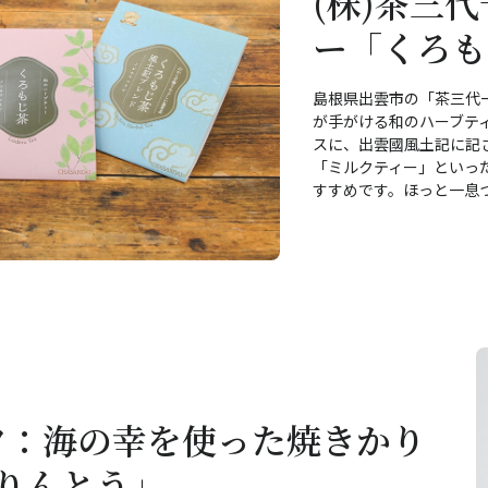
(株)茶三
ー「くろも
島根県出雲市の「茶三代
が手がける和のハーブテ
スに、出雲國風土記に記
「ミルクティー」といっ
すすめです。ほっと一息
イフ：海の幸を使った焼きかり
ョりんとう」