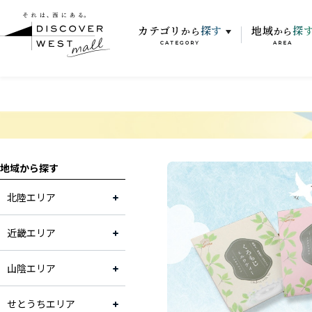
カテゴリ
探す
地域
探
から
から
CATEGORY
AREA
地域から探す
北陸エリア
近畿エリア
山陰エリア
せとうちエリア