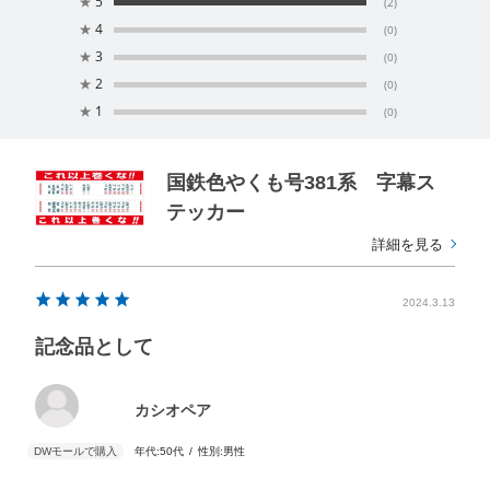
★
5
(2)
★
4
(0)
★
3
(0)
★
2
(0)
★
1
(0)
国鉄色やくも号381系 字幕ス
テッカー
詳細を見る
2024.3.13
記念品として
カシオペア
年代:
50代
性別:
男性