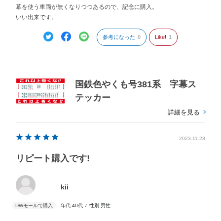
幕を使う車両が無くなりつつあるので、記念に購入。
いい出来です。
参考になった
0
Like!
1
国鉄色やくも号381系 字幕ス
テッカー
詳細を見る
2023.11.23
リピート購入です!
kii
年代:
40代
性別:
男性