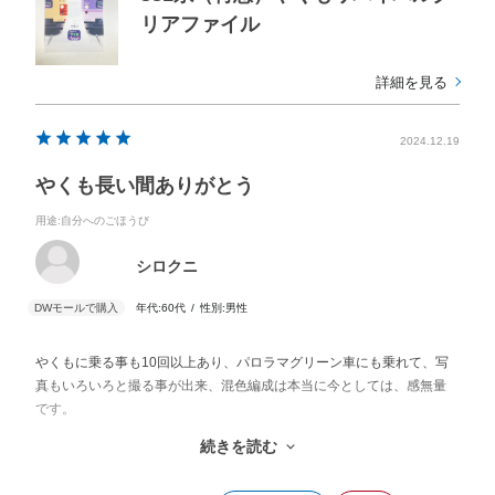
リアファイル
詳細を見る
2024.12.19
やくも長い間ありがとう
用途
:自分へのごほうび
シロクニ
年代:
60代
性別:
男性
やくもに乗る事も10回以上あり、パロラマグリーン車にも乗れて、写
真もいろいろと撮る事が出来、混色編成は本当に今としては、感無量
です。
381系は本当に好きで、くろしお、しなの、そしてやくも、乗り、撮
続きを読む
り、半世紀楽しい時を過ごせてもらいました。
最後まで残ったやくも本当にありがとうございました。