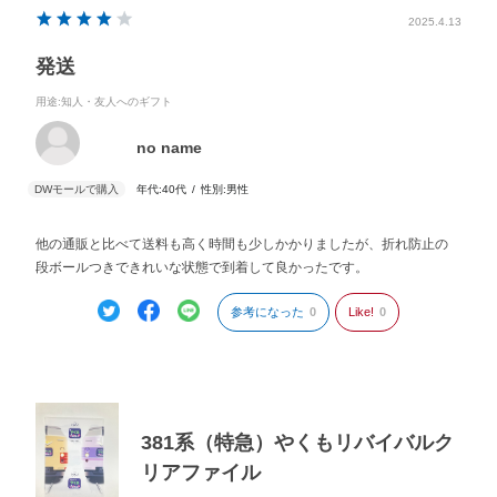
2025.4.13
発送
用途
:知人・友人へのギフト
no name
年代:
40代
性別:
男性
他の通販と比べて送料も高く時間も少しかかりましたが、折れ防止の
段ボールつきできれいな状態で到着して良かったです。
参考になった
0
Like!
0
381系（特急）やくもリバイバルク
リアファイル