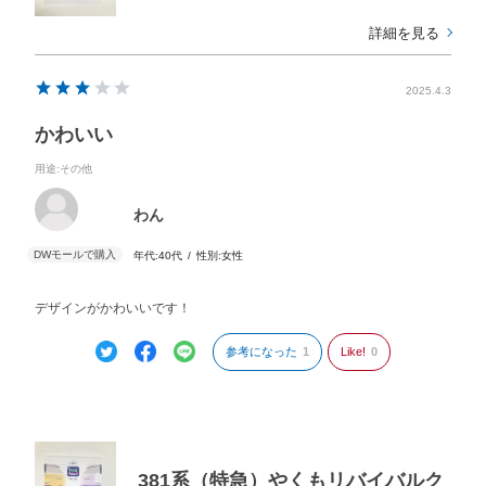
詳細を見る
2025.4.3
かわいい
用途
:その他
わん
年代:
40代
性別:
女性
デザインがかわいいです！
参考になった
1
Like!
0
381系（特急）やくもリバイバルク