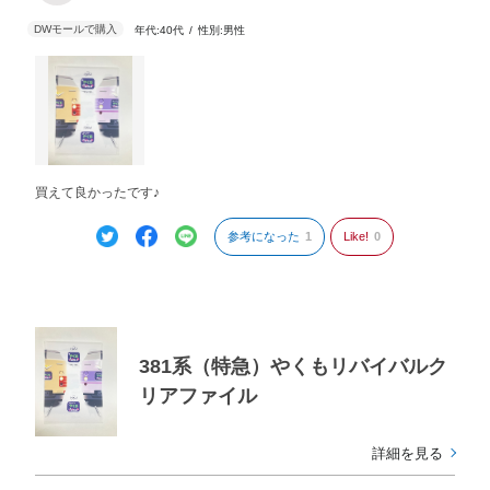
年代:
40代
性別:
男性
買えて良かったです♪
参考になった
1
Like!
0
381系（特急）やくもリバイバルク
リアファイル
詳細を見る