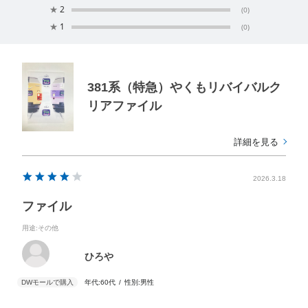
★
2
(0)
★
1
(0)
381系（特急）やくもリバイバルク
リアファイル
詳細を見る
2026.3.18
ファイル
用途
:その他
ひろや
年代:
60代
性別:
男性