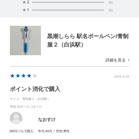
★
2
(0)
★
1
(0)
黒潮しらら 駅名ボールペン/青制
服２（白浜駅）
詳細を見る
2025.3.18
ポイント消化で購入
サイズ：青制服２（白浜駅）
用途
:自分へのごほうび
なおすけ
年代:
40代
性別:
男性