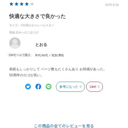
2025.9.26
快適な大きさで良かった
サイズ：700系ひかりレールスター
用途
:自分へのごほうび
とおる
年代:
60代
性別:
男性
表紙もしっかりして ページ数もたくさんあり お得感があった。
50周年のロゴが良い。
参考になった
0
Like!
0
この商品の全てのレビューを見る