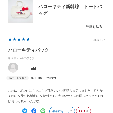
ハローキティ新幹線 トートバ
ッグ
詳細を見る
2026.3.27
ハローキティバック
用途
:自分へのごほうび
aki
年代:
50代
性別:
女性
これはリボンがめちゃめちゃ可愛いので 即購入決定しました！持ち歩
くのにも 乗り鉄活動にも 便利です。大きいサイズの同じバックがあれ
ば もっと良かったかな。
参考になった
2
Like!
0