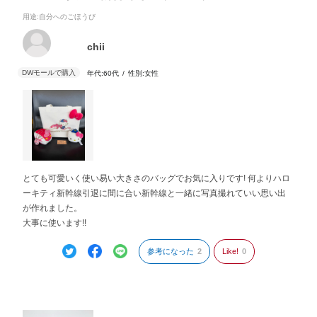
用途
:自分へのごほうび
chii
年代:
60代
性別:
女性
とても可愛いく使い易い大きさのバッグでお気に入りです! 何よりハロ
ーキティ新幹線引退に間に合い新幹線と一緒に写真撮れていい思い出
が作れました。
大事に使います!!
参考になった
2
Like!
0