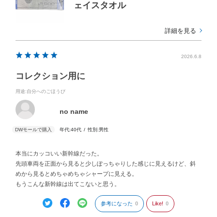
ェイスタオル
詳細を見る
2026.6.8
コレクション用に
用途
:自分へのごほうび
no name
年代:
40代
性別:
男性
本当にカッコいい新幹線だった。
先頭車両を正面から見ると少しぽっちゃりした感じに見えるけど、斜
めから見るとめちゃめちゃシャープに見える。
もうこんな新幹線は出てこないと思う。
参考になった
0
Like!
0