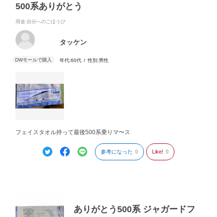
500系ありがとう
用途
:自分へのごほうび
タッケン
年代:
60代
性別:
男性
フェイスタオル持って最後500系乗りマ〜ス
参考になった
0
Like!
0
ありがとう500系 ジャガードフ