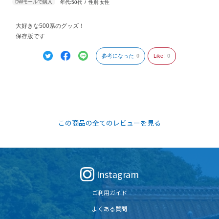
年代:
50代
性別:
女性
大好きな500系のグッズ！
保存版です
参考になった
0
Like!
0
この商品の全てのレビューを見る
Instagram
ご利用ガイド
よくある質問