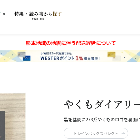
す
特集・読み物
探す
から
TOPICS
熊本地域の地震に伴う配送遅延について
やくもダイアリー
黒を基調に273系やくものロゴを裏面
トレインボックスセレクト