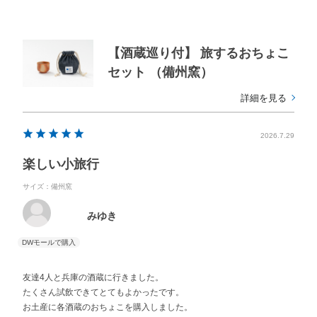
歩き。新鮮な魚介類も売っていましたが、暑さを考えて泣く泣く購入
を諦めました。涼しくなったらリベンジ明石です。
酒蔵さんだけでなく、地元を周る事が出来て満足しています。
LINEには兵庫県のモデルコースしか出ていませんが、今度は自分なり
【酒蔵巡り付】 旅するおちょこ
に岡山県コースを考えて周りたいと思います。楽しみです。
セット （備州窯）
は自分なりに岡山県のコースを考えて周りたいと思います。
詳細を見る
2026.7.29
楽しい小旅行
サイズ：備州窯
みゆき
友達4人と兵庫の酒蔵に行きました。
たくさん試飲できてとてもよかったです。
お土産に各酒蔵のおちょこを購入しました。