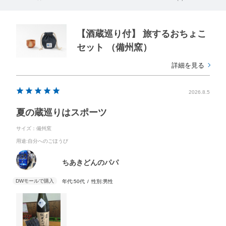
【酒蔵巡り付】 旅するおちょこ
セット （備州窯）
詳細を見る
2026.8.5
夏の蔵巡りはスポーツ
サイズ：備州窯
用途
:自分へのごほうび
ちあきどんのパパ
年代:
50代
性別:
男性