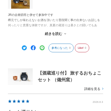
JRの企画切符と併せて参加中です
樽元でしか味わえないお酒を頂いたり普段聞く事の出来ないお話しを
伺ったりと貴重な体験ですが、真夏の蔵巡りは暑さとの闘いでもあ
り、もはや行脚か修行の領域です
続きを読む
しかし真夏の太陽の下、汗だくでたどり着いた蔵元で頂くお酒の味と
時間は至福以外の何ものでもありません
参考になった
0
Like!
0
【酒蔵巡り付】 旅するおちょこ
セット （備州窯）
詳細を見る
2026.8.3