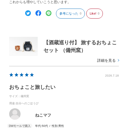
これからも増やしていこうと思います。
参考になった
0
Like!
0
【酒蔵巡り付】 旅するおちょこ
セット （備州窯）
詳細を見る
2026.7.18
おちょこと旅したい
サイズ：備州窯
用途
:自分へのごほうび
ねこマフ
年代:
50代
性別:
男性