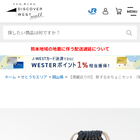
MENU
熊本地域の地震に伴う配送遅延について
ホーム
>
せとうちエリア
>
岡山県
>
【酒蔵巡り付】 旅するおちょこセット （猪