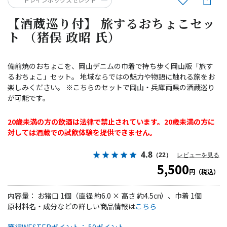
【酒蔵巡り付】 旅するおちょこセッ
ト （猪俣 政昭 氏）
備前焼のおちょこを、岡山デニムの巾着で持ち歩く岡山版「旅す
るおちょこ」セット。 地域ならではの魅力や物語に触れる旅をお
楽しみください。 ※こちらのセットで岡山・兵庫両県の酒蔵巡り
が可能です。
20歳未満の方の飲酒は法律で禁止されています。20歳未満の方に
対しては酒蔵での試飲体験を提供できません。
4.8
（22）
レビューを見る
5,500
円（税込）
内容量： お猪口 1個（直径 約6.0 × 高さ 約4.5㎝）、巾着 1個
原材料名・成分などの詳しい商品情報は
こちら