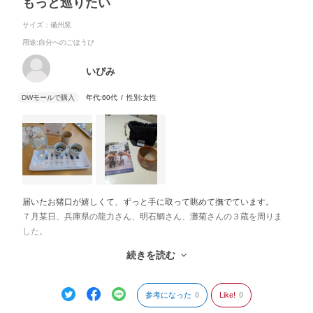
もっと巡りたい
サイズ：備州窯
用途
:自分へのごほうび
いぴみ
年代:
60代
性別:
女性
届いたお猪口が嬉しくて、ずっと手に取って眺めて撫でています。
７月某日、兵庫県の龍力さん、明石鯛さん、灘菊さんの３蔵を周りま
した。
どの酒蔵さんも、蔵の方の対応が優しく、お酒も美味しく、甲乙つけ
続きを読む
がたいものでした。試飲したら購入もしたくなるし、有料であっても
他を試飲したくなります。ついつい気持ち良く長居してしまいまし
た。
参考になった
0
Like!
0
昼食は明石の魚の棚商店街の明石焼きと、タコのぺったん煎餅の食べ