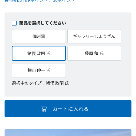
獲得WESTERポイント： 50ポイント
商品を選択してください
備州窯
ギャラリーしょうざん
猪俣 政昭 氏
藤原 和 氏
横山 伸一 氏
選択中のタイプ：猪俣 政昭 氏