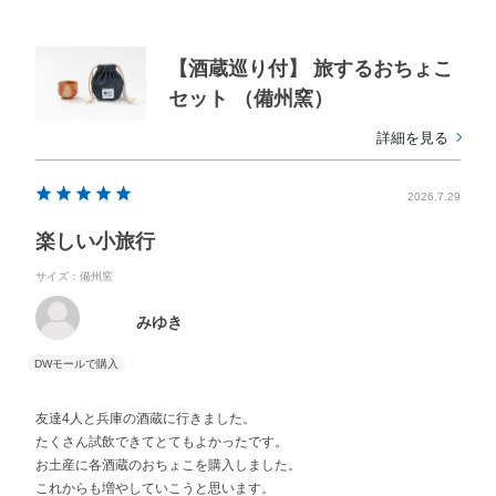
を諦めました。涼しくなったらリベンジ明石です。
酒蔵さんだけでなく、地元を周る事が出来て満足しています。
LINEには兵庫県のモデルコースしか出ていませんが、今度は自分なり
【酒蔵巡り付】 旅するおちょこ
に岡山県コースを考えて周りたいと思います。楽しみです。
セット （備州窯）
は自分なりに岡山県のコースを考えて周りたいと思います。
詳細を見る
2026.7.29
楽しい小旅行
サイズ：備州窯
みゆき
友達4人と兵庫の酒蔵に行きました。
たくさん試飲できてとてもよかったです。
お土産に各酒蔵のおちょこを購入しました。
これからも増やしていこうと思います。