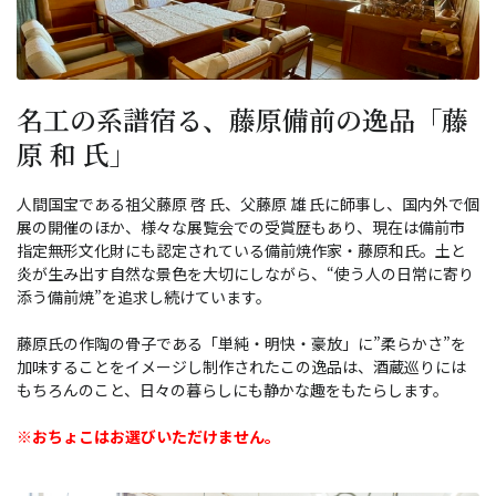
名工の系譜宿る、藤原備前の逸品「藤
原 和 氏」
人間国宝である祖父藤原 啓 氏、父藤原 雄 氏に師事し、国内外で個
展の開催のほか、様々な展覧会での受賞歴もあり、現在は備前市
指定無形文化財にも認定されている備前焼作家・藤原和氏。土と
炎が生み出す自然な景色を大切にしながら、“使う人の日常に寄り
添う備前焼”を追求し続けています。
藤原氏の作陶の骨子である「単純・明快・豪放」に”柔らかさ”を
加味することをイメージし制作されたこの逸品は、酒蔵巡りには
もちろんのこと、日々の暮らしにも静かな趣をもたらします。
※おちょこはお選びいただけません。