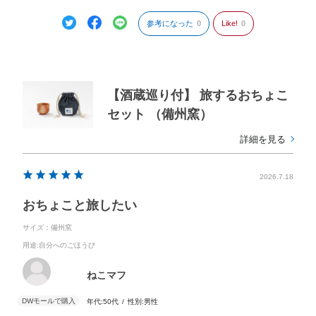
参考になった
0
Like!
0
【酒蔵巡り付】 旅するおちょこ
セット （備州窯）
詳細を見る
2026.7.18
おちょこと旅したい
サイズ：備州窯
用途
:自分へのごほうび
ねこマフ
年代:
50代
性別:
男性