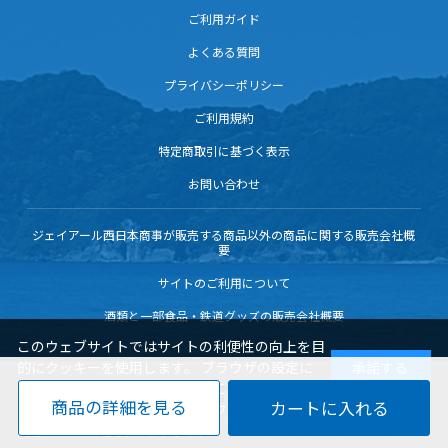
ご利用ガイド
よくある質問
プライバシーポリシー
ご利用規約
特定商取引に基づく表示
お問い合わせ
ジェイアール西日本商事が販売する商品以外の商品に関する販売会社概
要
サイトのご利用について
酒類と一部食品・鉄道グッズの販売会社概要
このウェブサイトではサイトの利便性の向上を目
的にクッキーを使用します。 ブラウザの設定に
承諾する
よりクッキーの機能を変更することもできます。
商品の詳細を見る
サイトを閲覧いただく際には、クッキーの使用に
同意いただく必要があります。
Copyright© WEST JAPAN RAILWAY COMPANY all rights reserved.