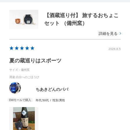
【酒蔵巡り付】 旅するおちょこ
セット （備州窯）
詳細を見る
2026.8.5
夏の蔵巡りはスポーツ
サイズ：備州窯
用途
:自分へのごほうび
ちあきどんのパパ
年代:
50代
性別:
男性