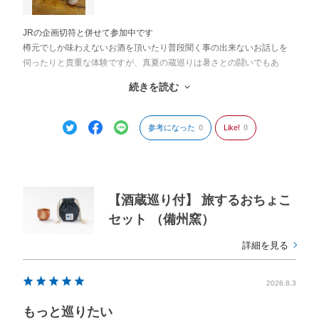
JRの企画切符と併せて参加中です
樽元でしか味わえないお酒を頂いたり普段聞く事の出来ないお話しを
伺ったりと貴重な体験ですが、真夏の蔵巡りは暑さとの闘いでもあ
り、もはや行脚か修行の領域です
続きを読む
しかし真夏の太陽の下、汗だくでたどり着いた蔵元で頂くお酒の味と
時間は至福以外の何ものでもありません
参考になった
0
Like!
0
【酒蔵巡り付】 旅するおちょこ
セット （備州窯）
詳細を見る
2026.8.3
もっと巡りたい