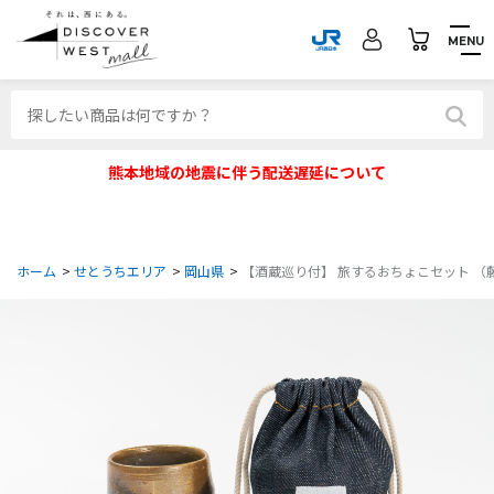
MENU
熊本地域の地震に伴う配送遅延について
ホーム
>
せとうちエリア
>
岡山県
>
【酒蔵巡り付】 旅するおちょこセット （藤