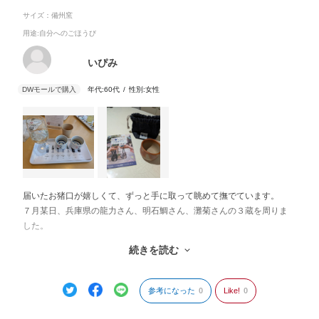
サイズ：備州窯
用途
:自分へのごほうび
いぴみ
年代:
60代
性別:
女性
届いたお猪口が嬉しくて、ずっと手に取って眺めて撫でています。
７月某日、兵庫県の龍力さん、明石鯛さん、灘菊さんの３蔵を周りま
した。
どの酒蔵さんも、蔵の方の対応が優しく、お酒も美味しく、甲乙つけ
続きを読む
がたいものでした。試飲したら購入もしたくなるし、有料であっても
他を試飲したくなります。ついつい気持ち良く長居してしまいまし
た。
参考になった
0
Like!
0
昼食は明石の魚の棚商店街の明石焼きと、タコのぺったん煎餅の食べ
歩き。新鮮な魚介類も売っていましたが、暑さを考えて泣く泣く購入