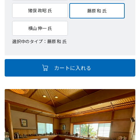
猪俣 政昭 氏
藤原 和 氏
横山 伸一 氏
選択中のタイプ：藤原 和 氏