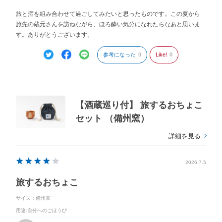
旅と酒を組み合わせて過ごしてみたいと思ったものです。この夏から
旅先の蔵元さんを訪ねながら、ほろ酔い気分になれたらなあと思いま
す。ありがとうございます。
参考になった
0
Like!
0
【酒蔵巡り付】 旅するおちょこ
セット （備州窯）
詳細を見る
2026.7.5
旅するおちょこ
サイズ：備州窯
用途
:自分へのごほうび