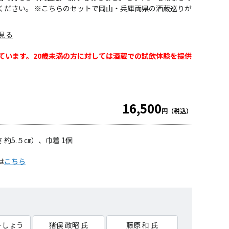
ください。 ※こちらのセットで岡山・兵庫両県の酒蔵巡りが
見る
ています。20歳未満の方に対しては酒蔵での試飲体験を提供
16,500
円（税込）
さ 約5.５㎝）、巾着 1個
は
こちら
ーしょう
猪俣 政昭 氏
藤原 和 氏