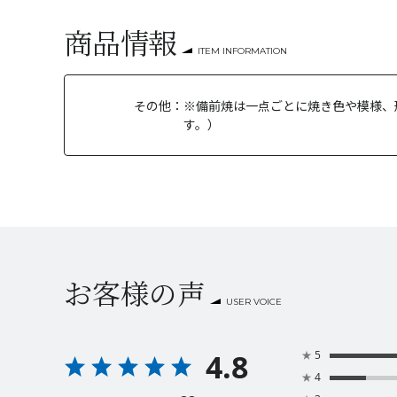
商品情報
ITEM INFORMATION
その他：
※備前焼は一点ごとに焼き色や模様、
す。）
お客様の声
USER VOICE
4.8
★
5
★
4