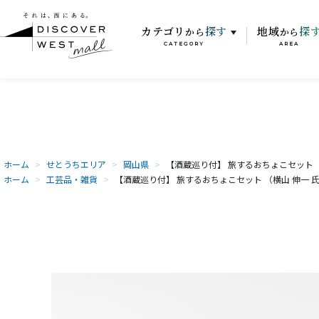
カテゴリ
探す
地域
探
から
から
CATEGORY
AREA
ホーム
>
せとうちエリア
>
岡山県
>
【酒蔵巡り付】 旅するおちょこセット （
ホーム
>
工芸品・雑貨
>
【酒蔵巡り付】 旅するおちょこセット （横山 伸一 