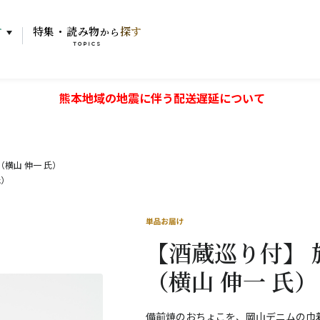
す
特集・読み物
探す
から
TOPICS
熊本地域の地震に伴う配送遅延について
横山 伸一 氏）
氏）
【酒蔵巡り付】
（横山 伸一 氏）
備前焼のおちょこを、岡山デニムの巾