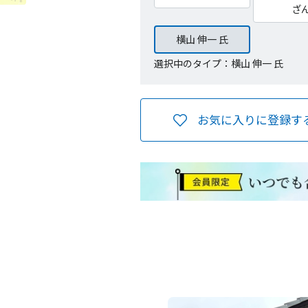
ざ
横山 伸一 氏
選択中のタイプ：横山 伸一 氏
お気に入りに登録す