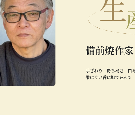
備前焼作家
手ざわり 持ち易さ 口
雫はぐい呑に撫で込んで