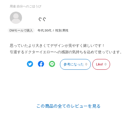
用途
:自分へのごほうび
ぐぐ
年代:
30代
性別:
男性
思っていたより大きくてデザインが見やすく嬉しいです！
引退するドクターイエローへの感謝の気持ちを込めて使っています。
参考になった
0
Like!
0
この商品の全てのレビューを見る