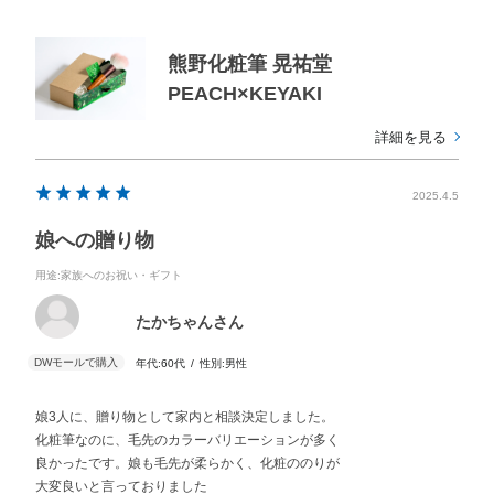
熊野化粧筆 晃祐堂
PEACH×KEYAKI
詳細を見る
2025.4.5
娘への贈り物
用途
:家族へのお祝い・ギフト
たかちゃんさん
年代:
60代
性別:
男性
娘3人に、贈り物として家内と相談決定しました。
化粧筆なのに、毛先のカラーバリエーションが多く
良かったです。娘も毛先が柔らかく、化粧ののりが
大変良いと言っておりました