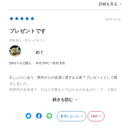
詳細を見る
2025.12.15
プレゼントです
用途
:知人・友人へのギフト
めぐ
年代:
50代
性別:
女性
久しぶりに会う、県外からの友達に渡すお土産？プレゼントとして購
入しました。
同世代の女友達で、やはり広島ならではのものをあげたくて、上質の
熊野筆にしました。
続きを読む
チークブラシなので、もし持っていても何本あってもいいし、なくて
も熊野筆はいい選択だとおもいました。
参考になった
0
Like!
0
ラッピングも可愛らしくて良かったです。
また、このような機会があれば利用したいと思います。