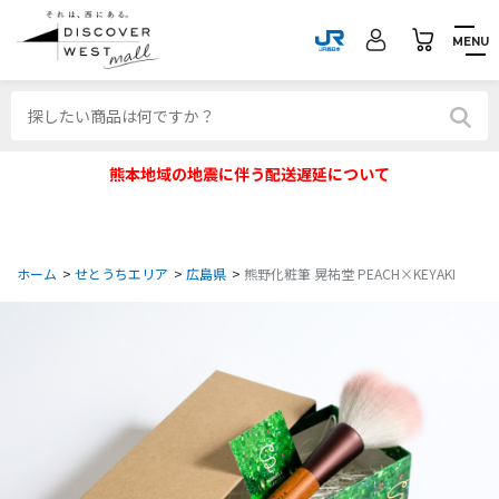
MENU
熊本地域の地震に伴う配送遅延について
ホーム
>
せとうちエリア
>
広島県
>
熊野化粧筆 晃祐堂 PEACH×KEYAKI