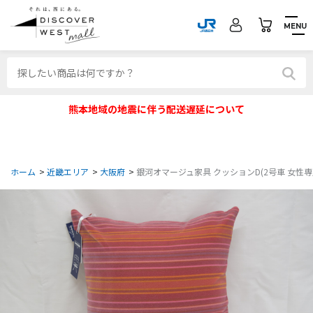
MENU
熊本地域の地震に伴う配送遅延について
ホーム
>
近畿エリア
>
大阪府
>
銀河オマージュ家具 クッションD(2号車 女性専用