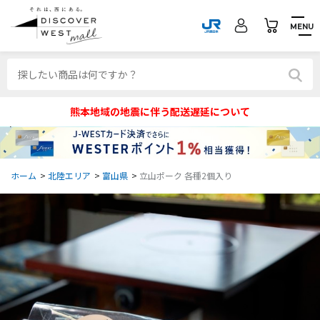
MENU
熊本地域の地震に伴う配送遅延について
ホーム
>
北陸エリア
>
富山県
>
立山ポーク 各種2個入り