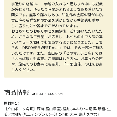
掌造りの店舗は、一歩踏み入れると温もりの中にも威厳
が感じられ、ゆったり時間が流れるような落ち着いた雰
囲気です。座敷や離れもあり、和創作の会席料理が中心。
富山産の新鮮な魚や野菜を活かしながら季節感も重視
し、盛り付けや器までこだわっています。
おせち料理のお取り寄せを開始後、ご好評いただいたた
め、さらなるご要望にお応えし、おせちの中で人気の高
いメニューを個別でも販売するようになりました。こち
らの「DISCOVER WEST mall」では、その一部をご購入
いただけます。また、富山駅の「とやマルシェ店」では
「わっぱ飯」も販売。ご家庭はもちろん、お集まりの席
や、旅先でのお食事にも是非、「千里山荘」の味をお楽
しみください。
商品情報
ITEM INFORMATION
原材料1：
【立山ポーク角煮】豚肉(富山県産)､醤油､本みりん､清酒､砂糖､生
姜／増粘剤(加工デンプン)､(一部に小麦･大豆･豚肉を含む)