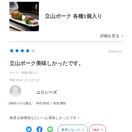
立山ポーク 各種1個入り
詳細を見る
2026.6.13
立山ポーク美味しかったです。
サイズ：各種1個入り
用途
:自分へのごほうび
ユリシーズ
年代:
60代
性別:
男性
角煮も味噌漬もたいへん美味しかったです！
参考になった
0
Like!
0