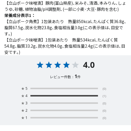
【立山ポーク味噌漬】豚肉(富山県産)､米みそ､清酒､本みりん､しょ
うゆ､砂糖､植物油脂/pH調整剤､(一部に小麦･大豆･豚肉を含む)
栄養成分表示1：
【立山ポーク角煮】1包装あたり 熱量850kcal､たんぱく質36.8g､
脂質67.5g､炭水化物23.8g､食塩相当量3.0g(この表示値は､目安で
す｡)
【立山ポーク味噌漬】1包装あたり 熱量534kcal､たんぱく質
54.8g､脂質33.2g､炭水化物4.0g､食塩相当量2.4g(この表示値は､目
安です｡)
4.0
1
レビュー件数：
件
★
5
(0)
★
4
(1)
★
3
(0)
★
2
(0)
★
1
(0)