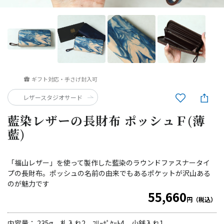
ギフト対応・手さげ封入可
レザースタジオサード
藍染レザーの長財布 ポッシュＦ(薄
藍)
「福山レザー」を使って製作した藍染のラウンドファスナータイ
プの長財布。ポッシュの名前の由来でもあるポケットが沢山ある
のが魅力です
55,660
円（税込）
内容量： 235g 札入れ2 ﾌﾘｰﾎﾟｹｯﾄ4 小銭入れ1