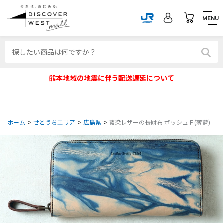
MENU
熊本地域の地震に伴う配送遅延について
ホーム
>
せとうちエリア
>
広島県
>
藍染レザーの長財布 ポッシュＦ(薄藍)