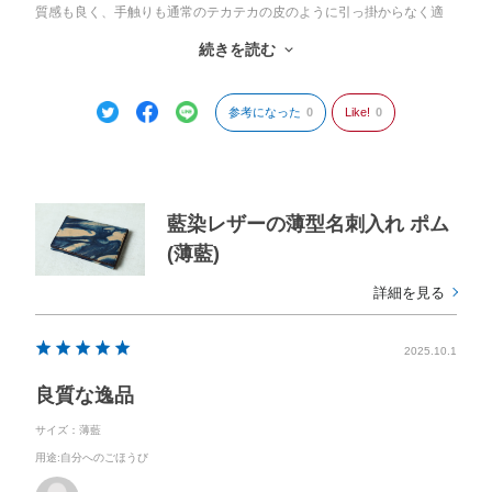
質感も良く、手触りも通常のテカテカの皮のように引っ掛からなく適
度に滑る感じがいいです。
続きを読む
ただ、名刺いれる所に「マチ」が欲しかった
また、頂いた名刺を取り敢えず入れるセカンドポケットがあるともっ
と良いです。
参考になった
0
Like!
0
私は木の名刺を使っているので、藍色からの木目調の名刺を出すの
は、インパクトあると思って使ってます。
色々な場所に一緒に行く事になるでしょう
ありがとうございます。
藍染レザーの薄型名刺入れ ポム
(薄藍)
詳細を見る
2025.10.1
良質な逸品
サイズ：薄藍
用途
:自分へのごほうび