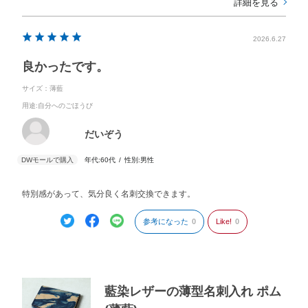
詳細を見る
2026.6.27
良かったです。
サイズ：薄藍
用途
:自分へのごほうび
だいぞう
年代:
60代
性別:
男性
特別感があって、気分良く名刺交換できます。
参考になった
0
Like!
0
藍染レザーの薄型名刺入れ ポム