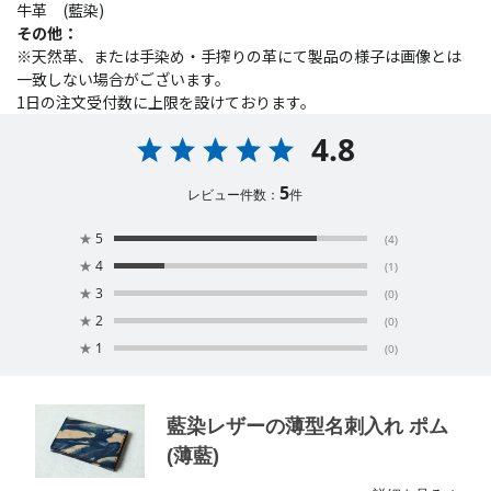
牛革 (藍染)
その他：
※天然革、または手染め・手搾りの革にて製品の様子は画像とは
一致しない場合がございます。
1日の注文受付数に上限を設けております。
4.8
5
レビュー件数：
件
★
5
(4)
★
4
(1)
★
3
(0)
★
2
(0)
★
1
(0)
藍染レザーの薄型名刺入れ ポム
(薄藍)