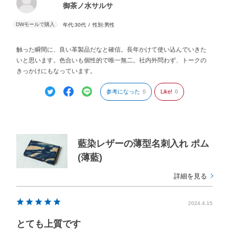
御茶ノ水サルサ
年代:
30代
性別:
男性
触った瞬間に、良い革製品だなと確信。長年かけて使い込んでいきた
いと思います。色合いも個性的で唯一無二。社内外問わず、トークの
きっかけにもなっています。
参考になった
0
Like!
0
藍染レザーの薄型名刺入れ ポム
(薄藍)
詳細を見る
2024.4.15
とても上質です