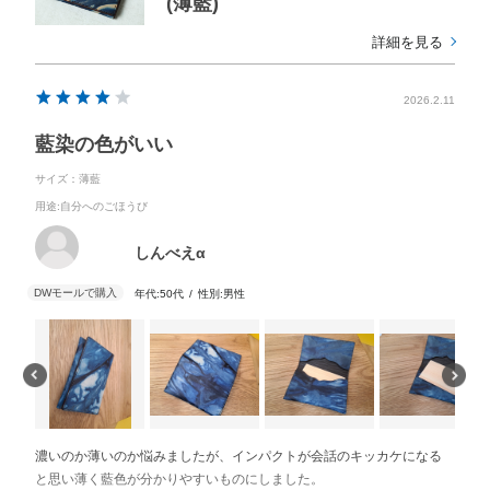
(薄藍)
詳細を見る
2026.2.11
藍染の色がいい
サイズ：薄藍
用途
:自分へのごほうび
しんべえα
年代:
50代
性別:
男性
濃いのか薄いのか悩みましたが、インパクトが会話のキッカケになる
と思い薄く藍色が分かりやすいものにしました。