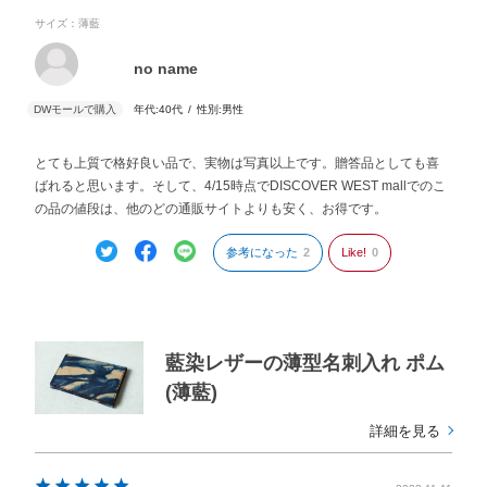
サイズ：薄藍
no name
年代:
40代
性別:
男性
とても上質で格好良い品で、実物は写真以上です。贈答品としても喜
ばれると思います。そして、4/15時点でDISCOVER WEST mallでのこ
の品の値段は、他のどの通販サイトよりも安く、お得です。
参考になった
2
Like!
0
藍染レザーの薄型名刺入れ ポム
(薄藍)
詳細を見る