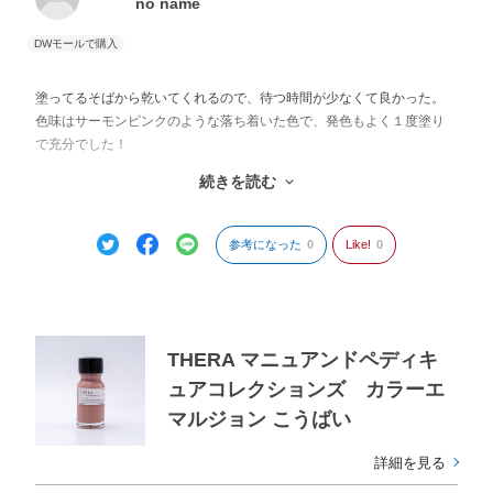
no name
塗ってるそばから乾いてくれるので、待つ時間が少なくて良かった。
色味はサーモンピンクのような落ち着いた色で、発色もよく１度塗り
で充分でした！
オフも、お風呂に入りながら端を少し爪で剥がせば、後はテープを剥
続きを読む
がすように一気に簡単に剥がせて便利✨
ただ、普通のマニキュアより爪の先が剥がれやすいのと、蓋が小さい
ため塗る際の持ち手が短く、塗りにくさから⭐︎-1で。
参考になった
0
Like!
0
THERA マニュアンドペディキ
ュアコレクションズ カラーエ
マルジョン こうばい
詳細を見る