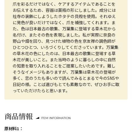
爪を彩るだけではなく、ケアするアイテムであることを
お伝えするため、容器は薬瓶の形にしました。成分には
社寺の装飾にしようしたホタテの貝殻を使用。それゆえ
に発色が良いだけではなく、爪を補強してくれます。ま
た、色は日本最古の歌集、万葉集に登場する草木花から
名付け、またその色を表現しました。私が実際に奈良の
野山や畑を回り、見つけた植物の色を京友禅の調色師が
ひとつひとつ、いろづくりしてくださっています。万葉集
の草木花の色にしたのは、日本最古の歌集に登場する草
木花が美しいこと。また当時のように暮らしの中に自然
の知恵を取り入れることをご提案したいためです。難し
そうなイメージもありますが、万葉集は草木花の登場が
多く、恋のうたも多いので読んでみるとまるで今のSNSや
日記の様。ことば選びもとても素敵なので、ぜひお手に取
っていただけたらと思います。
商品情報
ITEM INFORMATION
原材料1：