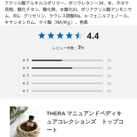
アクリル酸アルキルコポリマー、ポリウレタンー34、水、ホタテ
貝殻、酸化チタン、酸化鉄、水酸化Al、ポリアクリル酸アンモニウ
ム、BG、グリセリン、ラウレス硫酸Na、o-フェニルフェノール、
キサンタンガム、ケイ酸（NA/Mｇ）、色素
4.4
7
レビュー件数：
件
★
5
(3)
★
4
(4)
★
3
(0)
★
2
(0)
★
1
(0)
THERA マニュアンドペディキ
ュアコレクションズ トップコ
ート