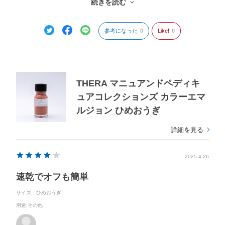
続きを読む
ただ、普通のマニキュアより爪の先が剥がれやすいのと、蓋が小さい
ため塗る際の持ち手が短く、塗りにくさから⭐︎-1で。
参考になった
0
Like!
0
THERA マニュアンドペディキ
ュアコレクションズ カラーエマ
ルジョン ひめおうぎ
詳細を見る
2025.4.26
速乾でオフも簡単
サイズ：ひめおうぎ
用途
:その他