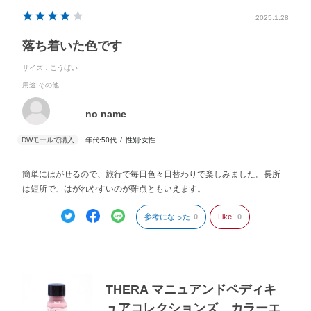
2025.1.28
落ち着いた色です
サイズ：こうばい
用途
:その他
no name
年代:
50代
性別:
女性
簡単にはがせるので、旅行で毎日色々日替わりで楽しみました。長所
は短所で、はがれやすいのが難点ともいえます。
参考になった
0
Like!
0
THERA マニュアンドペディキ
ュアコレクションズ カラーエ