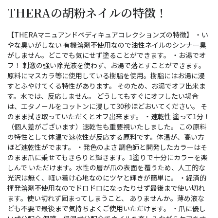
THERAの胡粉ネイルの特徴！
【THERAマニュアンドペディキュアコレクションズの特徴】 ・い
やな臭いがしない 有機溶剤不使用なので油性ネイルのシンナー臭
がしません。どこでも気にせず塗ることができます。 ・お湯でオ
フ！ 刺激の強い除光液を使わず、お湯で落とすことができます。
原料にマスカラ等に使用している樹脂を使用。樹脂にはお湯に浸
すとふやけてくる特性があります。 そのため、お湯でオフ出来ま
す。水では、反応しません。 どうしてもすぐにオフしたい場合
は、エタノールをコットンに浸して30秒ほどおいてください。 そ
のまま拭き取っていただくとオフ出来ます。 ・速乾性 塗って1分！
（個人差がございます）速乾性も重要視いたしました。 この原料
の特性として体温で速乾性が反応する原料です。体温が、高い方
ほど速乾性がでます。 ・発色のよさ 調色師と開発したカラーはそ
のまま爪に乗せてもきらりと輝きます。1塗りで十分にカラーを楽
しんで いただけます。水性の層が爪の表面を覆うため、人工的な
光沢は無く、軽い着け心地なのにツヤと輝きが簡単に。 ・経済的
揮発溶剤不使用なのでドロドロになったりせず最後まで使い切れ
ます。使い切れず固まってしまうこと、 ありませんか。薄め液な
ども不要で最後まで気持ちよくご使用いただけます。 ・爪に優し