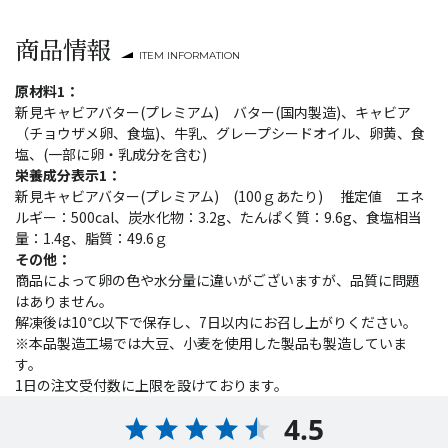
商品情報
ITEM INFORMATION
原材料1：
新見キャビアバター(プレミアム) バター(国内製造)、キャビア
（チョウザメ卵、食塩)、牛乳、グレープシードオイル、卵黄、食
塩、(一部に卵・乳成分を含む)
栄養成分表示1：
新見キャビアバター(プレミアム) (100ｇあたり) 推定値 エネ
ルギー：500cal、炭水化物：3.2g、たんぱく質：9.6g、食塩相当
量：1.4g、脂質：49.6ｇ
その他：
商品によって卵の色や水分量に違いがございますが、品質に問題
はありません。
解凍後は10℃以下で保存し、7日以内にお召し上がりください。
※本品製造工場では大豆、小麦を使用した製品も製造していま
す。
1日の注文受付数に上限を設けております。
4.5