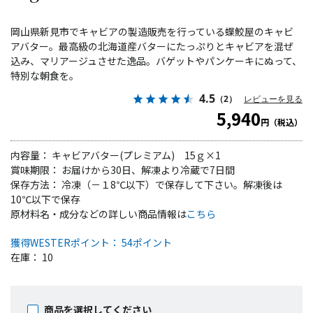
岡山県新見市でキャビアの製造販売を行っている蝶鮫屋のキャビ
アバター。最高級の北海道産バターにたっぷりとキャビアを混ぜ
込み、マリアージュさせた逸品。バゲットやパンケーキにぬって、
特別な朝食を。
4.5
（2）
レビューを見る
5,940
円（税込）
内容量： キャビアバター(プレミアム) 15ｇ×1
賞味期限： お届けから30日、解凍より冷蔵で7日間
保存方法： 冷凍（－１8℃以下）で保存して下さい。解凍後は
10℃以下で保存
原材料名・成分などの詳しい商品情報は
こちら
獲得WESTERポイント： 54ポイント
在庫： 10
商品を選択してください