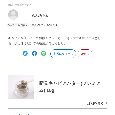
用途
:ご家庭のごちそう
らぶみらい
年代:
60代
性別:
女性
キャビアが入ってこの値段！パンにぬってもステーキのソースとして
も、少し使うだけで高級感が増しました。
参考になった
0
Like!
0
新見キャビアバター(プレミア
ム) 15g
詳細を見る