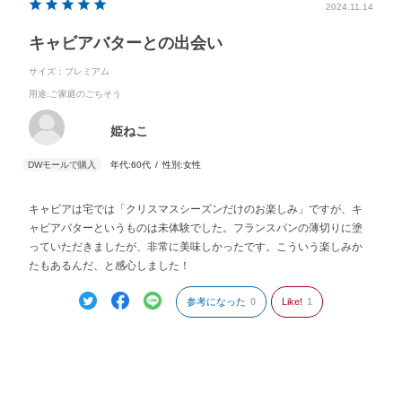
2024.11.14
キャビアバターとの出会い
サイズ：プレミアム
用途
:ご家庭のごちそう
姫ねこ
年代:
60代
性別:
女性
キャビアは宅では「クリスマスシーズンだけのお楽しみ」ですが、キ
ャビアバターというものは未体験でした。フランスパンの薄切りに塗
っていただきましたが、非常に美味しかったです。こういう楽しみか
たもあるんだ、と感心しました！
参考になった
0
Like!
1