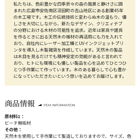
私たちは、色彩豊かな四季折々の森の風景と静けさに囲
まれた広島市安佐南区沼田町の吉山地区にある創業45年
の木工場です。木工の伝統技術と変わらぬ木の温もり、優
しさを大切にしながら、新たなデザイン、クリエィテブ
の分野における木材の可能性を追求。近年は家具や建具
を作るときに出る天然木の端材の再活用にも力を入れて
おり、自社内にレーザー加工機とUVインクジェットプリ
ンタを導入し木製雑貨を作成しています。天然木の製品
は木目を見るだけでも精神安定の効能があると言われて
おり、ヒトにも環境にも優しい製品を心を込めてひとつひ
とつ手作業にて作っています。木のある暮らしで心も豊か
になっていただきたいという想いを込めてお届けします。
商品情報
ITEM INFORMATION
原材料1：
ビーチ無垢材
その他：
天然木を使用して手作業にて製造しておりますので、サイズ、色