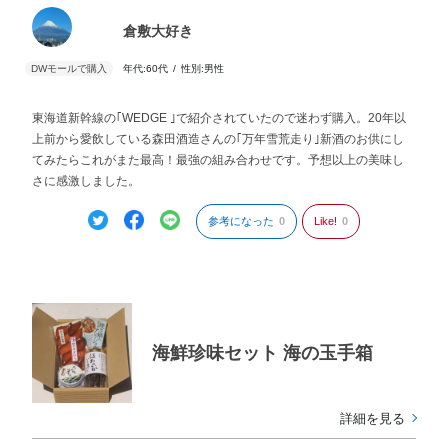
倉敷大好き
年代:
60代
性別:
男性
東海道新幹線の｢WEDGE ｣で紹介されていたので迷わず購入。20年以
上前から愛飲している森田酒造さんの｢万年雪荒走り｣新酒のお供にし
てみたらこれがまた最高！最強の組み合わせです。予想以上の美味し
さに感激しました。
参考になった
0
Like!
0
海鮮珍味セット 海の玉手箱
詳細を見る