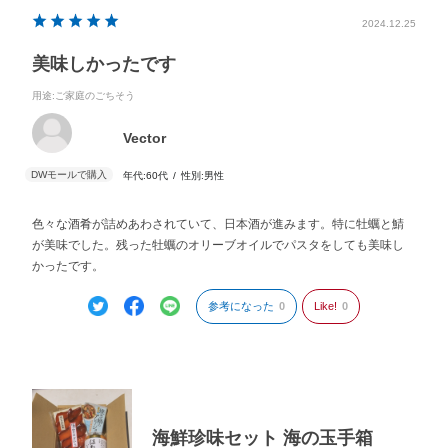
2024.12.25
美味しかったです
用途
:ご家庭のごちそう
Vector
年代:
60代
性別:
男性
色々な酒肴が詰めあわされていて、日本酒が進みます。特に牡蠣と鯖
が美味でした。残った牡蠣のオリーブオイルでパスタをしても美味し
かったです。
参考になった
0
Like!
0
海鮮珍味セット 海の玉手箱