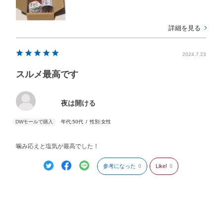
詳細を見る
2024.7.23
スルメ最高です
夜は開ける
年代:
50代
性別:
女性
噛み応えと塩気が最高でした！
参考になった
0
Like!
0