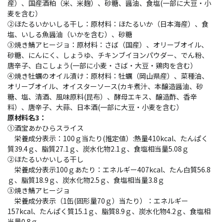
産）、国産酒粕（米、米麹）、砂糖、醤油、食塩(一部に大豆・小
麦を含む）
②ほたるいかいしる干し：原材料：ほたるいか（日本海産）、食
塩、いしる魚醤油（いかを含む）、砂糖
③焼き鯖アヒージョ：原材料：さば（国産）、オリーブオイル、
砂糖、にんにく、しょうゆ、チキンブイヨンパウダー、でん粉、
唐辛子、白こしょう(一部に小麦・さば・大豆・鶏肉を含む）
④焼き牡蠣のオイル漬け：原材料：牡蠣（岡山県産）、菜種油、
オリーブオイル、オイスターソース(カキ煮汁、本醸造醤油、砂
糖、塩、清酒、風味原料(昆布）、酵母エキス、醸造酢、香辛
料）、唐辛子、大蒜、日本酒(一部に大豆・小麦を含む）
原材料名3：
①酒宝あかひらスライス
栄養成分表示：100ｇ当たり(推定値）:熱量410kcal、たんぱく
質39.4ｇ、脂質27.1ｇ、炭水化物2.1ｇ、食塩相当量5.08ｇ
②ほたるいかいしる干し
栄養成分表示100ｇあたり：エネルギー407kcal、たん白質56.8
ｇ、脂質18.9ｇ、炭水化物2.5ｇ、食塩相当量3.8ｇ
③焼き鯖アヒージョ
栄養成分表示（1缶(固形量70ｇ）当たり）：エネルギー
157kcal、たんぱく質15.1ｇ、脂質8.9ｇ、炭水化物4.2ｇ、食塩相
当量0.8ｇ