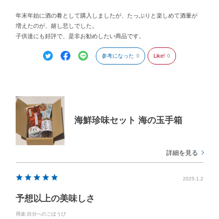
年末年始に酒の肴として購入しましたが、たっぷりと楽しめて酒量が
増えたのが、嬉し悲しでした。
子供達にも好評で、是非お勧めしたい商品です。
参考になった
0
Like!
0
海鮮珍味セット 海の玉手箱
詳細を見る
2025.1.2
予想以上の美味しさ
用途
:自分へのごほうび