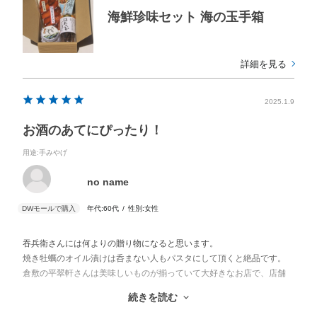
海鮮珍味セット 海の玉手箱
詳細を見る
2025.1.9
お酒のあてにぴったり！
用途
:手みやげ
no name
年代:
60代
性別:
女性
吞兵衛さんには何よりの贈り物になると思います。
焼き牡蠣のオイル漬けは呑まない人もパスタにして頂くと絶品です。
倉敷の平翠軒さんは美味しいものが揃っていて大好きなお店で、店舗
にはなかなか行けませんがDISCOVER WEST mallさんで購入できるこ
続きを読む
とが嬉しいです。