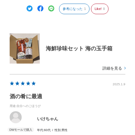
もっとたくさんの品揃えを期待します。
参考になった
1
Like!
0
海鮮珍味セット 海の玉手箱
詳細を見る
2025.1.9
酒の肴に最適
用途
:自分へのごほうび
いけちゃん
年代:
60代
性別:
男性