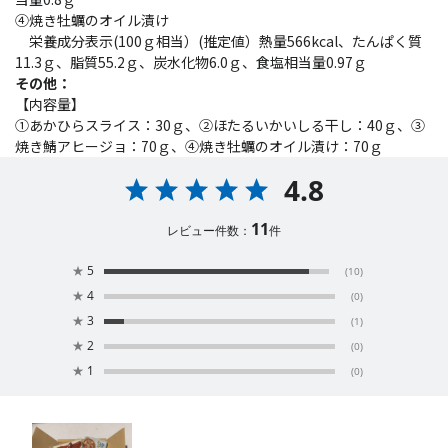
④焼き牡蠣のオイル漬け
栄養成分表示(100ｇ相当）(推定値）熱量566kcal、たんぱく質
11.3ｇ、脂質55.2ｇ、炭水化物6.0ｇ、食塩相当量0.97ｇ
その他：
【内容量】
①あかひらスライス：30ｇ、②ほたるいかいしる干し：40ｇ、③
焼き鯖アヒージョ：70ｇ、④焼き牡蠣のオイル漬け：70ｇ
4.8
11
レビュー件数：
件
★
5
(10)
★
4
(0)
★
3
(1)
★
2
(0)
★
1
(0)