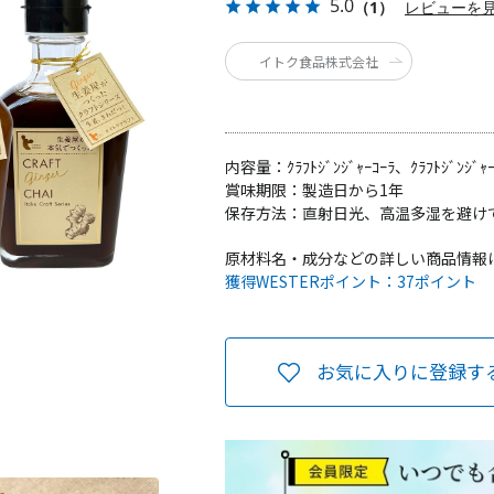
5.0
（1）
レビューを
イトク食品株式会社
内容量：
ｸﾗﾌﾄｼﾞﾝｼﾞｬｰｺｰﾗ、ｸﾗﾌﾄｼﾞﾝｼ
賞味期限：
製造日から1年
保存方法：
直射日光、高温多湿を避け
原材料名・成分などの詳しい商品情報
獲得WESTERポイント：
37ポイント
お気に入りに登録す