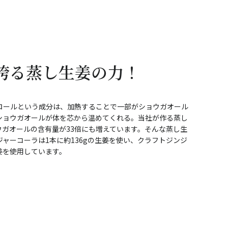
誇る蒸し生姜の力！
ロールという成分は、加熱することで一部がショウガオール
ショウガオールが体を芯から温めてくれる。当社が作る蒸し
ウガオールの含有量が33倍にも増えています。そんな蒸し生
ャーコーラは1本に約136gの生姜を使い、クラフトジンジ
生姜を使用しています。