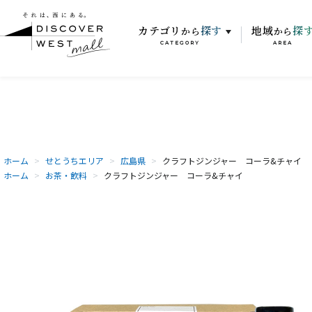
カテゴリ
探す
地域
探
から
から
CATEGORY
AREA
ホーム
>
せとうちエリア
>
広島県
>
クラフトジンジャー コーラ&チャイ
ホーム
>
お茶・飲料
>
クラフトジンジャー コーラ&チャイ