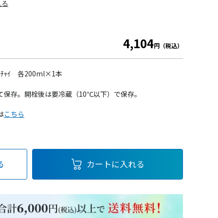
見る
4,104
円（税込）
ﾞｬｰﾁｬｲ 各200ml×1本
て保存。開栓後は要冷蔵（10℃以下）で保存。
は
こちら
る
カートに入れる