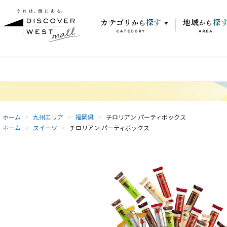
カテゴリ
探す
地域
探
から
から
CATEGORY
AREA
ホーム
>
九州エリア
>
福岡県
>
チロリアン パーティボックス
ホーム
>
スイーツ
>
チロリアン パーティボックス