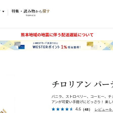
す
特集・読み物
探す
から
TOPICS
熊本地域の地震に伴う配送遅延について
チロリアン パー
バニラ、ストロベリー、コーヒー、チ
アンが可愛い手提げにどっさり！ 楽
4.6
（48）
レビューを