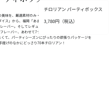
チロリアン パーティボックス
の美味を、厳選素材のみ・混ぜものなしの直球勝負でクリー
3,780
円（税込）
ダイス」から、福岡「あまおう苺」、八女・星野の「玉
フレーバー。そしてレギュラー商品、バニラ、ストロベリ
4フレーバー、あわせて7つの味を楽しめるチロリアンのカラ
たくて、パーティシーズンにぴったりの欲張りパッケージを
手提げのなかにどっさり70本チロリアン！