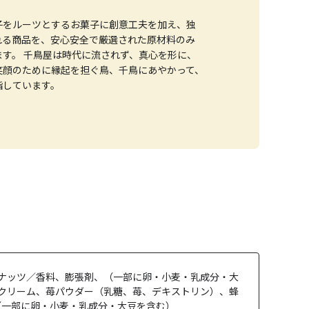
子をルーツとするお菓子に創意工夫を加え、独
れる商品を、安心安全で厳選された原材料のみ
す。 千鳥屋は時代に流されず、真心を形に、
笑顔のために縁起を担ぐ鳥、千鳥にあやかって、
指しています。
ルナッツ／香料、膨張剤、（一部に卵・小麦・乳成分・大
生クリーム、苺パウダー（乳糖、苺、デキストリン）、蜂
（一部に卵・小麦・乳成分・大豆を含む）