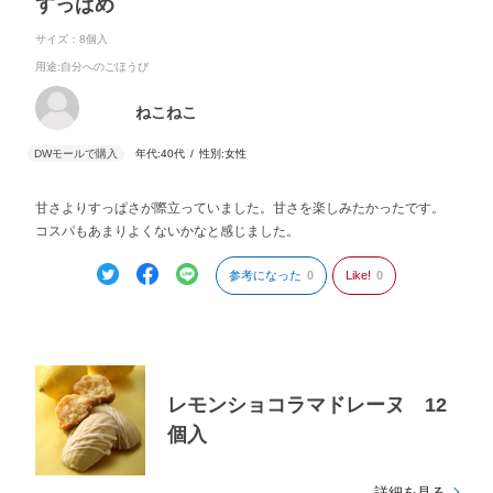
すっぱめ
サイズ：8個入
用途
:自分へのごほうび
ねこねこ
年代:
40代
性別:
女性
甘さよりすっぱさが際立っていました。甘さを楽しみたかったです。
コスパもあまりよくないかなと感じました。
参考になった
0
Like!
0
レモンショコラマドレーヌ 12
個入
詳細を見る