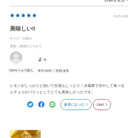
2025.9.29
美味しい‼︎
サイズ：12個入
用途
:ご家庭のごちそう
よっ
年代:
50代
性別:
女性
レモンがしっかりと効いて生地もしっとり！冷蔵庫で冷やして食べる
とチョコがパリッとしてとても美味しかったです。
参考になった
0
Like!
0