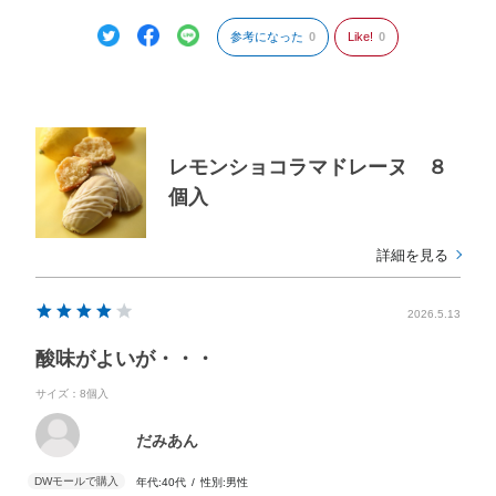
参考になった
0
Like!
0
レモンショコラマドレーヌ ８
個入
詳細を見る
2026.5.13
酸味がよいが・・・
サイズ：8個入
だみあん
年代:
40代
性別:
男性