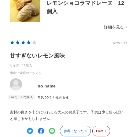
レモンショコラマドレーヌ 12
個入
詳細を見る
2025.4.17
甘すぎないレモン風味
サイズ：12個入
用途
:ご家庭のごちそう
no name
年代:
60代
性別:
女性
素材の良さを十分に味わえる大人のお菓子です。子供は少し酸っぱい
と感じるかもしれません。
参考になった
0
Like!
1