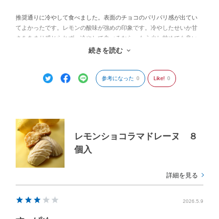
推奨通りに冷やして食べました。表面のチョコのパリパリ感が出てい
てよかったです。レモンの酸味が強めの印象です。冷やしたせいか甘
さをあまり感じられず、冷やして食べるなら、もう少し甘めでも良い
のではと思いました。常温で食べるとまた印象が変わるのかもしれま
続きを読む
せん。
参考になった
0
Like!
0
レモンショコラマドレーヌ ８
個入
詳細を見る
2026.5.9