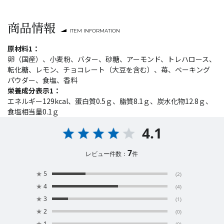
商品情報
ITEM INFORMATION
原材料1：
卵（国産）、小麦粉、バター、砂糖、アーモンド、トレハロース、
転化糖、レモン、チョコレート（大豆を含む）、苺、ベーキング
パウダー、食塩、香料
栄養成分表示1：
エネルギー129kcal、蛋白質0.5ｇ、脂質8.1ｇ、炭水化物12.8ｇ、
食塩相当量0.1ｇ
4.1
7
レビュー件数：
件
★
5
(2)
★
4
(4)
★
3
(1)
★
2
(0)
★
1
(0)