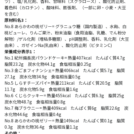
ツ）、塩/ 乳化剤、香料、甘味料（スクラロース）、酸化防止剤、
着色料（カロチン）、酸味料、膨張剤、（一部に卵・小麦・大豆
を含む）
原材料名3：
No.8 あらかわの桃ゼリー= グラニュウ糖（国内製造）、水飴、白
桃ピューレ、りんご果汁、粉末油脂（食用油脂、乳糖、でん粉分
解物）/ゲル化剤（増粘多糖類）、pH調整剤、香料、乳化剤（大豆
由来）、ガゼインNa(乳由来）、酸化防止剤（ビタミンC)
栄養成分表示1：
No.1 紀州備長炭パウンドケーキ= 熱量407kcal たんぱく質4.7g
脂質23.2g 炭水化物44.1g 食塩相当量0.25g
No.3 金ごまフィナンシェ= 熱量406kcal たんぱく質5.7g 脂質
27.1g 炭水化物34.9g 食塩相当量0.5g
No.5 しらすチーズパイ= 熱量211kcal たんぱく質20.5g 脂質
11.7g 炭水化物5.9g 食塩相当量1.6g
No.6 くじらクッキー= 熱量455kcal たんぱく質6.3g 脂質25g
炭水化物48.7g 食塩相当量0.8g
No.7 梅ブラウニー= 熱量409kcal たんぱく質6g 脂質22.6g 炭
水化物44.6g 食塩相当量0.4g
No.8 あらかわの桃ゼリー= 熱量149kcal たんぱく質0.1g 脂質
0.3g 炭水化物36.4g 食塩相当量1.1g
その他：