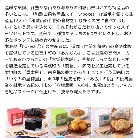
温暖な気候、緑豊かな山あり海ありの和歌山県はとても特産品の
多いところ。「和歌山県名産品スイーツboxes」は当地を愛する生
産者12人が「和歌山の自慢の食材をぜひ多くの方に食べてほし
い」という思いを込めて、それぞれがこだわり抜いて作ったスイ
ーツセットです。全部で12種類あるうちの6つをセレクトし、お洒
落なボックスに詰め合わせました。
本商品「boxes6①」の生産者は、道成寺門前で和歌山の食や体験
を提供している日高川町の「あんちん」、ごま豆腐の専門メーカ
ーであるかつらぎ町の「大覚総本舗」、釜揚げしらすなどしらす
を製造販売している湯浅町の「前福」、鯨肉を加工販売している
太地町の「重太屋」、南高梅の栽培から加工までを行う印南町の
「いなみの里梅園」、400年の歴史を持つ「あら川の桃」の伝統農
業を継承する紀の川市の「八旗農園」の6社。和歌山のうまいもん
を絶品スイーツに仕上げた、技あり職人たちです。