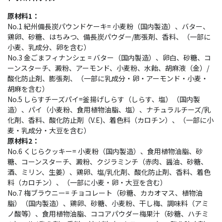
原材料1：
No.1 紀州備長炭パウンドケーキ= 小麦粉（国内製造）、バター、
鶏卵、砂糖、はちみつ、備長炭パウダー/膨張剤、香料、（一部に
小麦、乳成分、卵を含む）
No.3 金ごまフィナンシェ = バター（国内製造）、卵白、砂糖、コ
ーンスターチ、澱粉、アーモンド、小麦粉、水飴、胡麻液（金）/
酸化防止剤、膨張剤、（一部に乳成分・卵・アーモンド・小麦・
胡麻を含む）
No.5 しらすチーズパイ=釜揚げしらす（しらす、塩）（国内製
造）、パイ（小麦粉、食用植物油脂、塩）、ナチュラルチーズ/乳
化剤、香料、酸化防止剤（V.E)、着色料（カロチン）、（一部に小
麦・乳成分・大豆を含む）
原材料2：
No.6 くじらクッキー= 小麦粉（国内製造）、食用植物油脂、砂
糖、コーンスターチ、澱粉、クジラミンチ（赤肉、醤油、砂糖、
酒、ミリン、生姜）、鶏卵、塩/乳化剤、酸化防止剤、香料、着色
料（カロチン）、（一部に小麦・卵・大豆を含む）
No.7 梅ブラウニー= チョコレート（砂糖、カカオマス、植物油
脂）（国内製造）、鶏卵、砂糖、小麦粉、干し梅、調味料（アミ
ノ酸等）、食用植物油脂、ココアパウダー梅果汁（砂糖、ハチミ