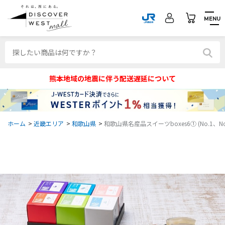
MENU
熊本地域の地震に伴う配送遅延について
ホーム
>
近畿エリア
>
和歌山県
>
和歌山県名産品スイーツboxes6① (No.1、No.