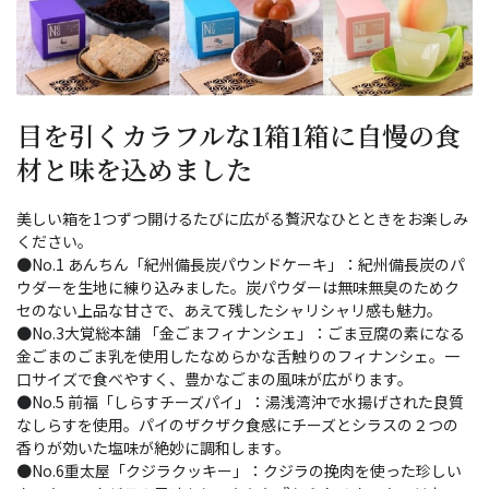
目を引くカラフルな1箱1箱に自慢の食
材と味を込めました
美しい箱を1つずつ開けるたびに広がる贅沢なひとときをお楽しみ
ください。
●No.1 あんちん「紀州備長炭パウンドケーキ」：紀州備長炭のパ
ウダーを生地に練り込みました。炭パウダーは無味無臭のためク
セのない上品な甘さで、あえて残したシャリシャリ感も魅力。
●No.3大覚総本舗 「金ごまフィナンシェ」：ごま豆腐の素になる
金ごまのごま乳を使用したなめらかな舌触りのフィナンシェ。一
口サイズで食べやすく、豊かなごまの風味が広がります。
●No.5 前福「しらすチーズパイ」：湯浅湾沖で水揚げされた良質
なしらすを使用。パイのザクザク食感にチーズとシラスの２つの
香りが効いた塩味が絶妙に調和します。
●No.6重太屋「クジラクッキー」：クジラの挽肉を使った珍しい