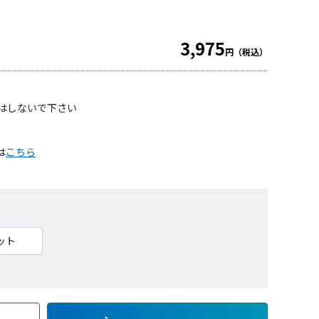
3,975
円（税込）
凍はしないで下さい
は
こちら
ット