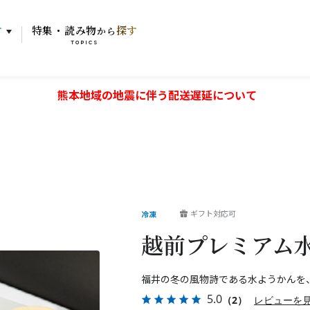
す
特集・読み物
探す
から
TOPICS
熊本地域の地震に伴う配送遅延について
ギフト対応可
越前プレミアム
福井の冬の風物詩である水ようかんを
5.0
（2）
レビューを