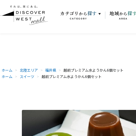
カテゴリ
探す
地域
探
から
から
CATEGORY
AREA
ホーム
>
北陸エリア
>
福井県
>
越前プレミアム水ようかん6個セット
ホーム
>
スイーツ
>
越前プレミアム水ようかん6個セット