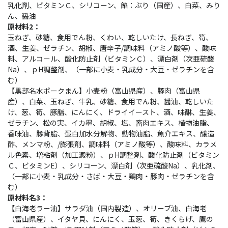
乳化剤、ビタミンＣ、シリコーン、餡：ぶり（国産）、白菜、みり
ん、醤油
原材料2：
玉ねぎ、砂糖、食用でん粉、くわい、乾しいたけ、長ねぎ、筍、
酒、生姜、ゼラチン、胡椒、唐辛子/調味料（アミノ酸等）、酸味
料、アルコール、酸化防止剤（ビタミンＣ）、漂白剤（次亜硫酸
Na）、ｐH調整剤、（一部に小麦・乳成分・大豆・ゼラチンを含
む）
【黒部名水ポークまん】小麦粉（富山県産）、豚肉（富山県
産）、白菜、玉ねぎ、牛乳、砂糖、食用でん粉、醤油、乾しいた
け、葱、筍、豚脂、にんにく、ドライイースト、酒、味醂、生姜、
ゼラチン、松の実、イカ墨、胡椒、塩、畜肉エキス、植物油脂、
香味油、豚背脂、蛋白加水分解物、動物油脂、魚介エキス、醸造
酢、メンマ粉、/膨張剤、調味料（アミノ酸等）、酸味料、カラメ
ル色素、増粘剤（加工澱粉）、ｐH調整剤、酸化防止剤（ビタミン
Ｃ、ビタミンE）、シリコーン、漂白剤（次亜硫酸Na）、乳化剤、
（一部に小麦・乳成分・さば・大豆・鶏肉・豚肉・ゼラチンを含
む）
原材料名3：
【白海老ラー油】サラダ油（国内製造）、オリーブ油、白海老
（富山県産）、イタヤ貝、にんにく、玉葱、筍、きくらげ、鷹の