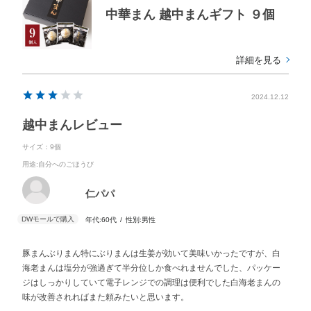
中華まん 越中まんギフト ９個
詳細を見る
2024.12.12
越中まんレビュー
サイズ：9個
用途
:自分へのごほうび
仁パパ
年代:
60代
性別:
男性
豚まんぶりまん特にぶりまんは生姜が効いて美味いかったですが、白
海老まんは塩分が強過ぎて半分位しか食べれませんでした、パッケー
ジはしっかりしていて電子レンジでの調理は便利でした白海老まんの
味が改善されればまた頼みたいと思います。