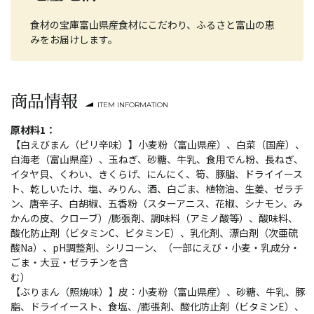
食材の宝庫富山県産食材にこだわり、ふるさと富山の恵
みをお届けします。
商品情報
ITEM INFORMATION
原材料1：
【白えびまん（ピリ辛味）】小麦粉（富山県産）、白菜（国産）、
白海老（富山県産）、玉ねぎ、砂糖、牛乳、食用でん粉、長ねぎ、
イタヤ貝、くわい、きくらげ、にんにく、筍、豚脂、ドライイース
ト、乾しいたけ、塩、みりん、酒、白ごま、植物油、生姜、ゼラチ
ン、唐辛子、白胡椒、五香粉（スターアニス、花椒、シナモン、み
かんの皮、クローブ）/膨張剤、調味料（アミノ酸等）、酸味料、
酸化防止剤（ビタミンC、ビタミンE）、乳化剤、漂白剤（次亜硫
酸Na）、pH調整剤、シリコーン、（一部にえび・小麦・乳成分・
ごま・大豆・ゼラチンを含
む）
【ぶりまん（照焼味）】皮：小麦粉（富山県産）、砂糖、牛乳、豚
脂、ドライイースト、食塩、/膨張剤、酸化防止剤（ビタミンE）、