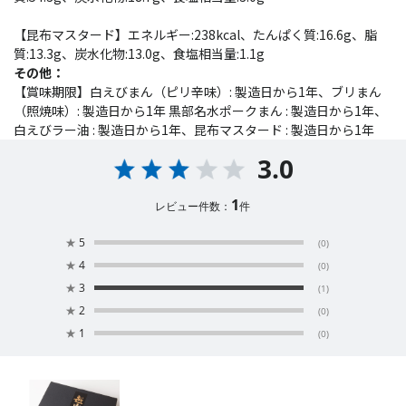
【昆布マスタード】エネルギー:238kcal、たんぱく質:16.6g、脂
質:13.3g、炭水化物:13.0g、食塩相当量:1.1g
その他：
【賞味期限】白えびまん（ピリ辛味）: 製造日から1年、ブリまん
（照焼味）: 製造日から1年 黒部名水ポークまん : 製造日から1年、
白えびラー油 : 製造日から1年、昆布マスタード : 製造日から1年
3.0
1
レビュー件数：
件
★
5
(0)
★
4
(0)
★
3
(1)
★
2
(0)
★
1
(0)