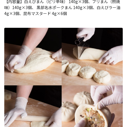
【内容量】白えびまん（ピリ辛味） 140g×3個、ブリまん（照焼
味）140g×3個、 黒部名水ポークまん 140g×3個、白えびラー油
4g×3個、昆布マスタード 4g×6個