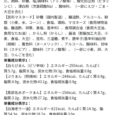
爪、胡麻、砂糖、塩/調味料（アミノ酸等）、酸化防止剤（ビタミ
ンＣ）、漂白剤（次亜硫酸Na）、酸味料、（一部にえび・ごま・
大豆を含む）
【昆布マスタード】砂糖（国内製造）、醸造酢、アルコール、穀
類（小麦、米、コーン）、食塩、酒粕、マヨネーズ（食用植物油
脂、醸造酢、卵黄、食塩、香辛料）、食用調合油（食用大豆油、
食用なたね油）、からし粉（からし）、醤油（脱脂加工大豆、小
麦、食塩、大豆）、昆布、三温糖、煮干、唐辛子/香辛料抽出物
（胡椒）、着色料（ターメリック）、アルコール、酸味料、甘味
料（ステビア）、調味料（アミノ酸等）、（一部に小麦、卵、大
豆、りんごを含む）
栄養成分表示1：
【白えびまん（ピリ辛味）】エネルギー:255kcal、たんぱく
質:5.7g、脂質:8.3g、炭水化物:39.3g、食塩相当量:0.8g
【ぶりまん（照焼味）】エネルギー:244kcal、たんぱく質:6.9g、
脂質:4.9g、炭水化物:43.1g、食塩相当量:0.9g
【黒部名水ポークまん】エネルギー:156kcal、たんぱく質:4.7g、
脂質:3.2g、炭水化物:27.2g、食塩相当量:0.6g
栄養成分表示2：
【白海老ラー油】エネルギー:621kcal、たんぱく質:14.3g、脂
質:54.3g、炭水化物:18.7g、食塩相当量:3.0g