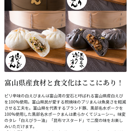
富山県産食材と食文化はここにあり！
ピリ辛味の白えびまんは富山湾の宝石と呼ばれる富山県産白えび
を100%使用。富山県民が愛する照焼味のブリまんは魚臭さを軽減
させる工夫を。富山県を代表するブランド豚、黒部名水ポークを
100%使用した黒部名水ポークまんは柔らかくてジューシー。味変
のタレ「白えびラー油」「昆布マスタード」で二度の味をお楽し
みいただけます。