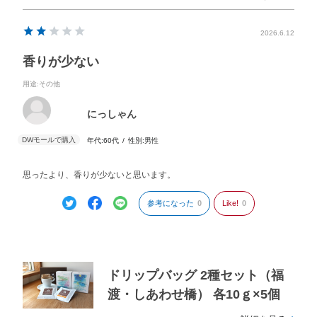
2026.6.12
香りが少ない
用途
:その他
にっしゃん
年代:
60代
性別:
男性
思ったより、香りが少ないと思います。
参考になった
0
Like!
0
ドリップバッグ 2種セット（福
渡・しあわせ橋） 各10ｇ×5個