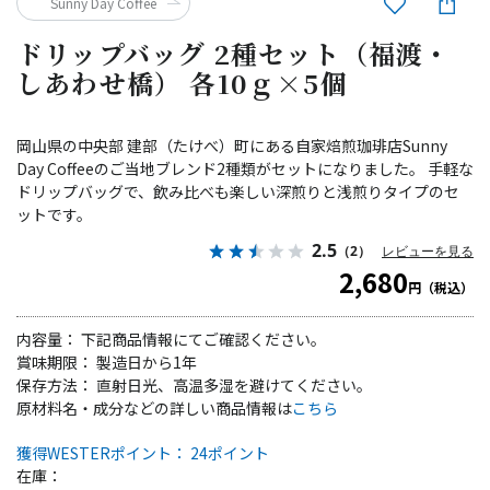
Sunny Day Coffee
ドリップバッグ 2種セット（福渡・
しあわせ橋） 各10ｇ×5個
岡山県の中央部 建部（たけべ）町にある自家焙煎珈琲店Sunny
Day Coffeeのご当地ブレンド2種類がセットになりました。 手軽な
ドリップバッグで、飲み比べも楽しい深煎りと浅煎りタイプのセ
ットです。
2.5
（2）
レビューを見る
2,680
円（税込）
内容量： 下記商品情報にてご確認ください。
賞味期限： 製造日から1年
保存方法： 直射日光、高温多湿を避けてください。
原材料名・成分などの詳しい商品情報は
こちら
獲得WESTERポイント： 24ポイント
在庫：