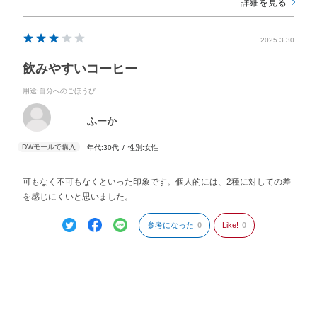
詳細を見る
2025.3.30
飲みやすいコーヒー
用途
:自分へのごほうび
ふーか
年代:
30代
性別:
女性
可もなく不可もなくといった印象です。個人的には、2種に対しての差
を感じにくいと思いました。
参考になった
0
Like!
0