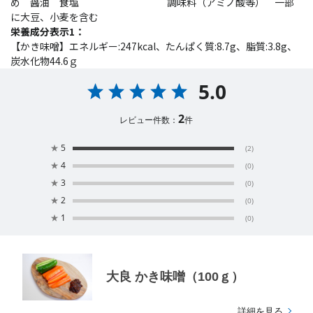
め 醤油 食塩 調味料（アミノ酸等） 一部
に大豆、小麦を含む
栄養成分表示1：
【かき味噌】エネルギー:247kcal、たんぱく質:8.7g、脂質:3.8g、
炭水化物44.6ｇ
5.0
2
レビュー件数：
件
★
5
(2)
★
4
(0)
★
3
(0)
★
2
(0)
★
1
(0)
大良 かき味噌（100ｇ）
詳細を見る