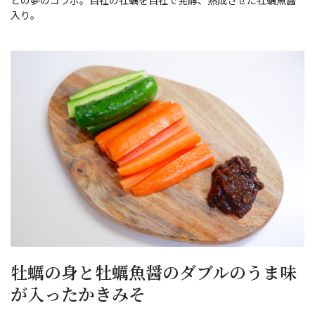
との夢のコラボ。自社の牡蠣を自社で発酵、熟成させた牡蠣魚醤
入り。
牡蠣の身と牡蠣魚醤のダブルのうま味
が入ったかきみそ