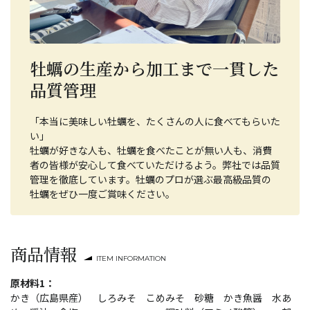
牡蠣の生産から加工まで一貫した
品質管理
「本当に美味しい牡蠣を、たくさんの人に食べてもらいた
い」
牡蠣が好きな人も、牡蠣を食べたことが無い人も、消費
者の皆様が安心して食べていただけるよう。弊社では品質
管理を徹底しています。牡蠣のプロが選ぶ最高級品質の
牡蠣をぜひ一度ご賞味ください。
商品情報
ITEM INFORMATION
原材料1：
かき（広島県産） しろみそ こめみそ 砂糖 かき魚醤 水あ