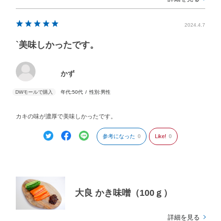
2024.4.7
`美味しかったです。
かず
年代:
50代
性別:
男性
カキの味が濃厚で美味しかったです。
参考になった
0
Like!
0
大良 かき味噌（100ｇ）
詳細を見る