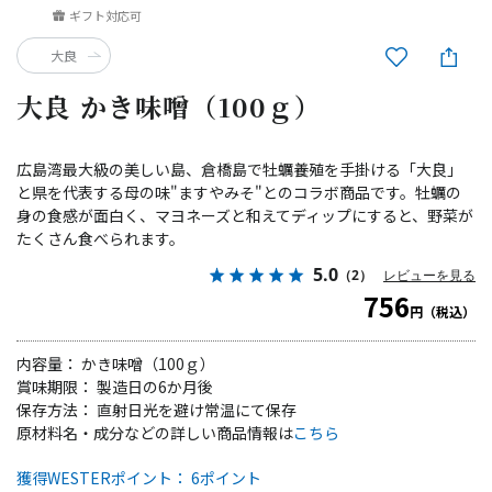
ギフト対応可
大良
大良 かき味噌（100ｇ）
広島湾最大級の美しい島、倉橋島で牡蠣養殖を手掛ける「大良」
と県を代表する母の味"ますやみそ"とのコラボ商品です。牡蠣の
身の食感が面白く、マヨネーズと和えてディップにすると、野菜が
たくさん食べられます。
5.0
（2）
レビューを見る
756
円（税込）
内容量： かき味噌（100ｇ）
賞味期限： 製造日の6か月後
保存方法： 直射日光を避け常温にて保存
原材料名・成分などの詳しい商品情報は
こちら
獲得WESTERポイント： 6ポイント