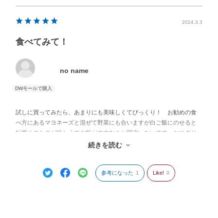
2024.3.3
食べてみて！
no name
試しに買ってみたら、あまりにも美味しくてびっくり！ お勧めの食
べ方にあるマヨネーズと混ぜて野菜にも合いますが白ご飯にのせると
牡蠣そのものが味わえてご飯がすすむこと間違いないです。おにぎり
の具にも使えそう！こんな美味しいものがある事を周りの人に薦めた
続きを読む
くてリピートしてしまいました。製造者様ありがとうございます。
参考になった
1
Like!
0