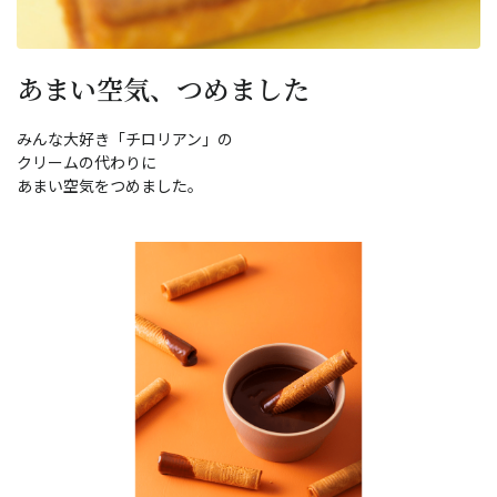
あまい空気、つめました
みんな大好き「チロリアン」の
クリームの代わりに
あまい空気をつめました。