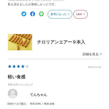
私も頂きましたが美味しかったです。
参考になった
0
Like!
0
チロリアンエアー９本入
詳細を見る
2025.12.16
軽い食感
用途
:自分へのごほうび
てんちゃん
年代:
50代
性別:
女性