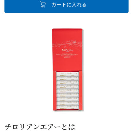
チロリアンエアーとは