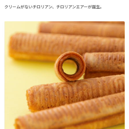
クリームがないチロリアン、チロリアンエアーが誕生。