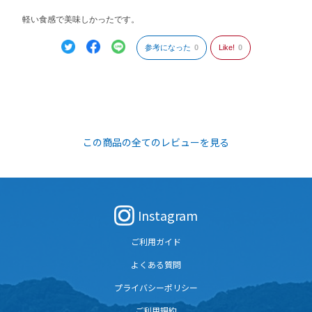
軽い食感で美味しかったです。
参考になった
0
Like!
0
この商品の全てのレビューを見る
Instagram
ご利用ガイド
よくある質問
プライバシーポリシー
ご利用規約