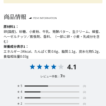
商品情報
ITEM INFORMATION
原材料1：
卵(国産)、砂糖、小麦粉、牛乳、発酵バター、生クリーム、蜂蜜、
ヘーゼルナッツ／膨張剤、香料、（一部に卵・小麦・乳成分を含
む）
栄養成分表示1：
エネルギー:34kcal、たんぱく質:0.6g、脂質:1.1g、炭水化物5.2g、
食塩相当量0.03g
4.1
7
レビュー件数：
件
★
5
(3)
★
4
(2)
★
3
(2)
★
2
(0)