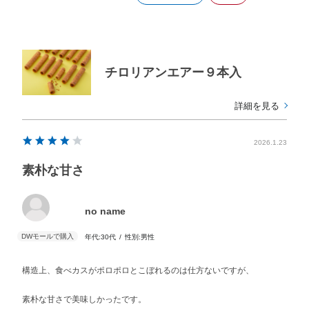
チロリアンエアー９本入
詳細を見る
2026.1.23
素朴な甘さ
no name
年代:
30代
性別:
男性
構造上、食べカスがポロポロとこぼれるのは仕方ないですが、
素朴な甘さで美味しかったです。