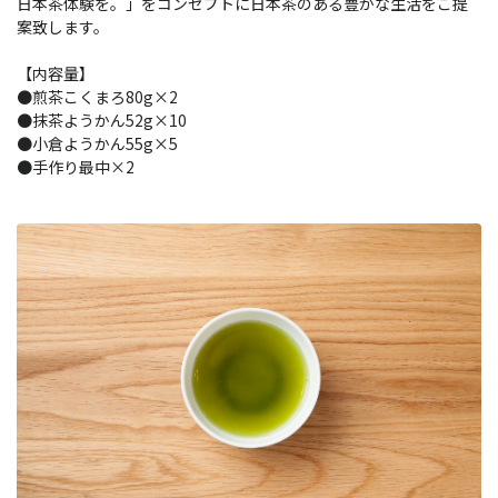
日本茶体験を。」をコンセプトに日本茶のある豊かな生活をご提
案致します。
【内容量】
●煎茶こくまろ80g×2
●抹茶ようかん52g×10
●小倉ようかん55g×5
●手作り最中×2