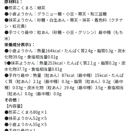
原材料1：
●煎茶こくまろ：緑茶
●小倉ようかん：グラニュー糖・小豆・寒天・和三盆糖
●抹茶ようかん：砂糖・白生あん・寒天・抹茶・着色料（クチナ
シ・紅花黄）
●手づくり最中：粒あん（砂糖・小豆・グリシン）最中種（もち
米）
栄養成分表示1：
●小倉ようかん：熱量164kcal・たんぱく質2.4g・脂質0.3g・炭水
化物39.0g・食塩相当量0.01g
9●抹茶ようかん：熱量253kcal・たんぱく質2.1ｇ・脂質0.2g・炭
水化物37.7g・食塩相当量0.01g
●手作り最中：熱量（粒あん）87kcal（最中種）15kcal・たんぱ
く質（粒あん）2.1g（最中種）0.3g・脂質（粒あん）0.2g（最中
種）0.03g・炭水化物（粒あん）19.4g（最中種）3.5g・食塩相当
（粒あん）0.0g（最中種）0.0g
その他：
【内容量】
●煎茶こくまろ80g×1
●抹茶ようかん52g×5
●小倉ようかん55g×5
●手作り最中×1