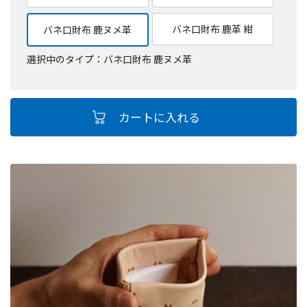
バネ口財布 鹿革 紺
バネ口財布 鹿ヌメ革
選択中のタイプ：バネ口財布 鹿ヌメ革