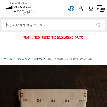
MENU
熊本地域の地震に伴う配送遅延について
ホーム
>
山陰エリア
>
鳥取県
>
lore + needles バネ口財布 鹿ヌメ革