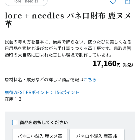
lore + needles
lore + needles バネ口財布 鹿ヌメ
革
民藝の考え方を基本に、簡素で飾らない、使うたびに美しくなる
日用品を素材と遊びながら手仕事でつくる革工房です。鳥取県智
頭町の大自然に囲まれた美しい環境で制作しています。
17,160
円（税込）
原材料名・成分などの詳しい商品情報は
こちら
獲得WESTERポイント： 156ポイント
在庫： 2
商品を選択してください
バネ口小銭入 鹿ヌメ革
バネ口小銭入 鹿革 紺