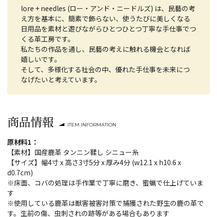
lore + needles (ロー・アンド・ニードルズ) は、民藝の考
え方を基本に、簡素で飾らない、使うたびに美しくなる
日用品を素材と遊びながらひとつひとつ丁寧な手仕事でつ
くる革工房です。
私たちの作品を通し、民藝の考えに触れる機会となれば
嬉しいです。
そして、多様化する社会の中、優れた手仕事を未来につ
なげたいと考えています。
商品情報
ITEM INFORMATION
原材料1：
【素材】国産鹿革 タンニン鞣し シニュー糸
【サイズ】幅4寸 x 高さ3寸5分 x 厚み4分 (w12.1 x h10.6 x
d0.7cm)
※床面、コバの処理は手作業で丁寧に磨き、蜜蝋で仕上げていま
す
※使用している鹿革は獣害被害対策で捕獲された野生の鹿の革で
す。生前の傷、虫刺されの跡等がある場合もあります