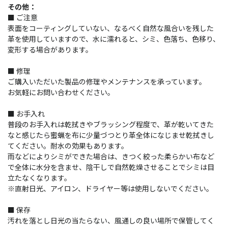
その他：
■ ご注意
表面をコーティングしていない、なるべく自然な風合いを残した
革を使用していますので、水に濡れると、シミ、色落ち、色移り、
変形する場合があります。
■ 修理
ご購入いただいた製品の修理やメンテナンスを承っています。
お気軽にお問い合わせください。
■ お手入れ
普段のお手入れは乾拭きやブラッシング程度で、革が乾いてきた
なと感じたら蜜蝋を布に少量づつとり革全体になじませ乾拭きし
てください。耐水の効果もあります。
雨などによりシミができた場合は、きつく絞った柔らかい布など
で全体に水分を含ませ、陰干しで自然乾燥させることでシミは目
立たなくなります。
※直射日光、アイロン、ドライヤー等は使用しないでください。
■ 保存
汚れを落とし日光の当たらない、風通しの良い場所で保管してく