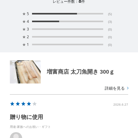
8
レビュー件数：
件
★
5
(5)
★
4
(3)
★
3
(0)
★
2
(0)
★
1
(0)
増富商店 太刀魚開き 300ｇ
詳細を見る
2026.6.27
贈り物に使用
用途
:家族へのお祝い・ギフト