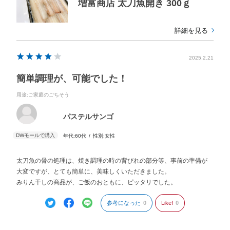
増富商店 太刀魚開き 300ｇ
詳細を見る
2025.2.21
簡単調理が、可能でした！
用途
:ご家庭のごちそう
パステルサンゴ
年代:
60代
性別:
女性
太刀魚の骨の処理は、焼き調理の時の背びれの部分等、事前の準備が
大変ですが、とても簡単に、美味しくいただきました。
みりん干しの商品が、ご飯のおともに、ピッタリでした。
参考になった
0
Like!
0