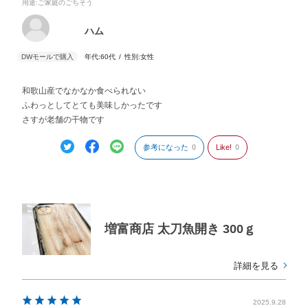
用途
:ご家庭のごちそう
ハム
年代:
60代
性別:
女性
和歌山産でなかなか食べられない
ふわっとしてとても美味しかったです
さすが老舗の干物です
参考になった
0
Like!
0
増富商店 太刀魚開き 300ｇ
詳細を見る
2025.9.28