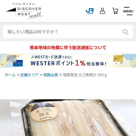
MENU
熊本地域の地震に伴う配送遅延について
ホーム
>
近畿エリア
>
和歌山県
>
増富商店 太刀魚開き 300ｇ