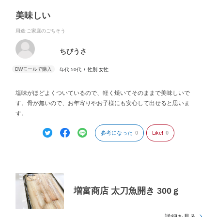
美味しい
用途
:ご家庭のごちそう
ちびうさ
年代:
50代
性別:
女性
塩味がほどよくついているので、軽く焼いてそのままで美味しいで
す。骨が無いので、お年寄りやお子様にも安心して出せると思いま
す。
参考になった
0
Like!
0
増富商店 太刀魚開き 300ｇ
詳細を見る