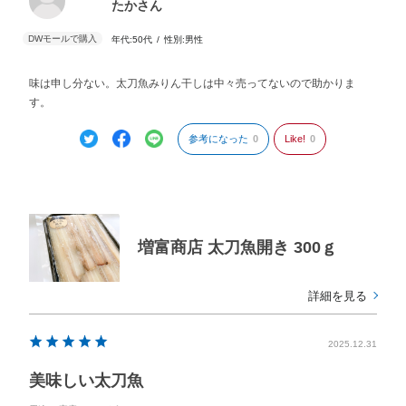
たかさん
年代:
50代
性別:
男性
味は申し分ない。太刀魚みりん干しは中々売ってないので助かりま
す。
参考になった
0
Like!
0
増富商店 太刀魚開き 300ｇ
詳細を見る
2025.12.31
美味しい太刀魚