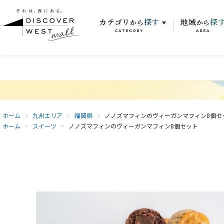
カテゴリ
探す
地域
探
から
から
CATEGORY
AREA
ホーム
>
九州エリア
>
福岡県
>
ノノズマフィンのヴィーガンマフィン8個セ
ホーム
>
スイーツ
>
ノノズマフィンのヴィーガンマフィン8個セット