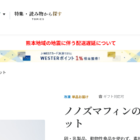
す
特集・読み物
探す
から
TOPICS
熊本地域の地震に伴う配送遅延について
ット
ギフト対応可
ノノズマフィン
ット
卵・乳製品、動物性食品を使わず、素