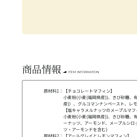
商品情報
ITEM INFORMATION
原材料1：
【チョコレートマフィン】
小麦粉(小麦(福岡県産))、きび砂
産)）、グルコマンナンペースト、レモ
【塩キャラメルナッツのメープルマフ
小麦粉(小麦(福岡県産))、きび砂糖
ーナッツ、アーモンド、メープルシロ
ツ・アーモンドを含む)
原材料2：
【アールグレイとレモンマフィン】