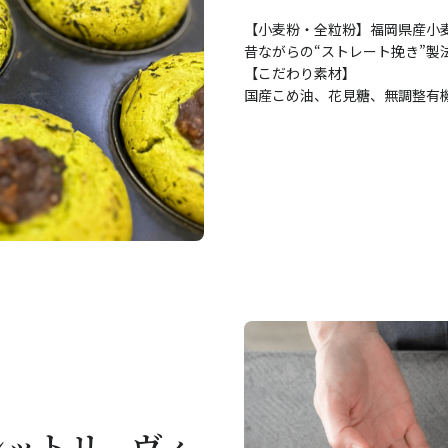
【小麦粉・全粒粉】福岡県産小
昔ながらの“ストレート挽き”
【こだわり素材】
国産こめ油、花見糖、無調整有
シットリ、ヴィ