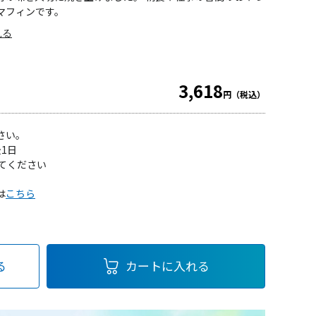
マフィンです。
見る
3,618
円（税込）
さい。
1日
てください
は
こちら
る
カートに入れる