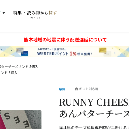
す
特集・読み物
探す
から
TOPICS
熊本地域の地震に伴う配送遅延について
あんバターチーズサンド 5個入
サンド 5個入
ギフト対応可
RUNNY CHEE
あんバターチーズ
福井県のチーズ料理専門店が手掛ける