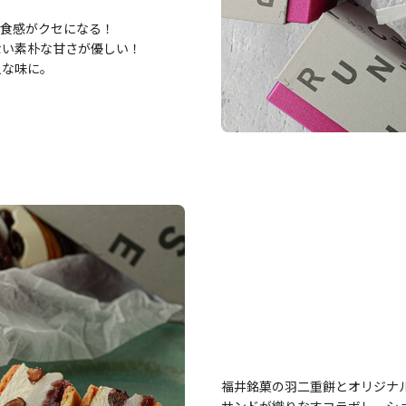
の食感がクセになる！
ない素朴な甘さが優しい！
人な味に。
福井銘菓の羽二重餅とオリジナ