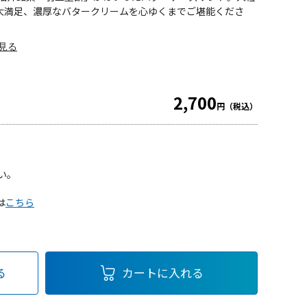
大満足、濃厚なバタークリームを心ゆくまでご堪能くださ
見る
2,700
円（税込）
い。
は
こちら
る
カートに入れる