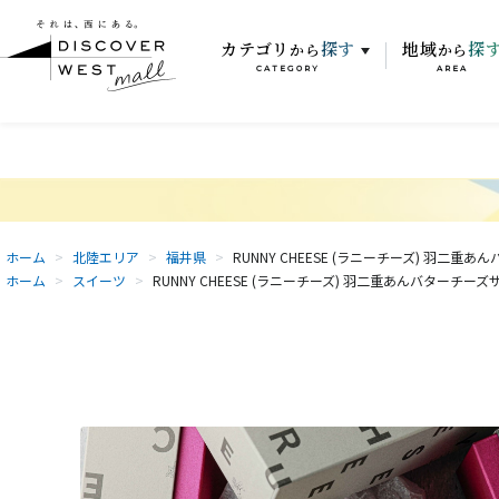
カテゴリ
探す
地域
探
から
から
CATEGORY
AREA
ホーム
>
北陸エリア
>
福井県
>
RUNNY CHEESE (ラニーチーズ) 羽二重
ホーム
>
スイーツ
>
RUNNY CHEESE (ラニーチーズ) 羽二重あんバターチーズ