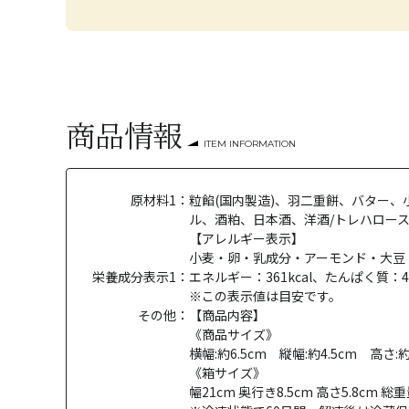
商品情報
ITEM INFORMATION
原材料1：
粒餡(国内製造)、羽二重餅、バター
ル、酒粕、日本酒、洋酒/トレハロース
【アレルギー表示】
小麦・卵・乳成分・アーモンド・大豆
栄養成分表示1：
エネルギー：361kcal、たんぱく質：4
※この表示値は目安です。
その他：
【商品内容】
《商品サイズ》
横幅:約6.5cm 縦幅:約4.5cm 高
《箱サイズ》
幅21cm 奥行き8.5cm 高さ5.8cm 