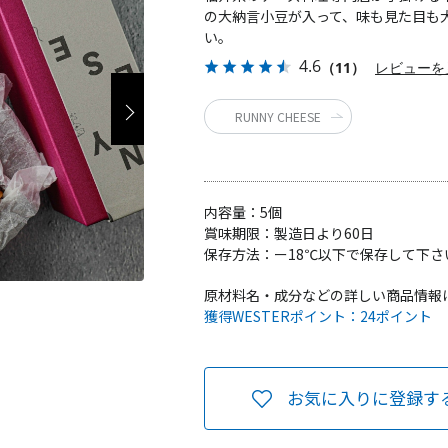
の大納言小豆が入って、味も見た目も
い。
4.6
（11）
レビューを
RUNNY CHEESE
内容量：
5個
賞味期限：
製造日より60日
保存方法：
ー18℃以下で保存して下さ
原材料名・成分などの詳しい商品情報
獲得WESTERポイント：
24ポイント
お気に入りに登録す