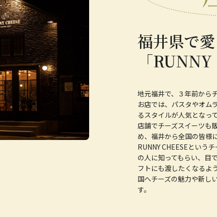
福井県で愛
「RUNNY 
地元福井で、３年前から
お店では、パスタやオム
るスタイルが人気となっ
店舗でチーズスイーツも販
め、福井から全国の皆様に
RUNNY CHEESEと
の人に知ってもらい、目で
フトにも渡したくなるよう
国へチーズの魅力や新し
す。