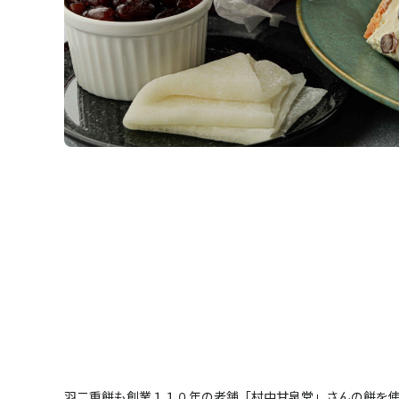
羽二重餅も創業１１０年の老舗「村中甘泉堂」さんの餅を