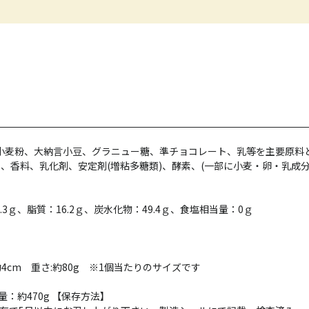
、小麦粉、大納言小豆、グラニュー糖、準チョコレート、乳等を主要原料
、香料、乳化剤、安定剤(増粘多糖類)、酵素、(一部に小麦・卵・乳成
.3ｇ、脂質：16.2ｇ、炭水化物：49.4ｇ、食塩相当量：0ｇ
さ:約4cm 重さ:約80g ※1個当たりのサイズです
総重量：約470g 【保存方法】