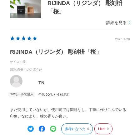
RIJINDA（リジンダ） 彫刻枡
「桜」
詳細を見る
2025.1.28
RIJINDA（リジンダ） 彫刻枡「桜」
サイズ：桜
用途
:自分へのごほうび
TN
年代:
50代
性別:
男性
まだ使用していないが、使用前では問題なし。丁寧に作りこんでいる
印象。なにより、檜の香りが良い。
参考になった
0
Like!
0