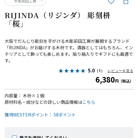
木彫前田工房
RIJINDA（リジンダ） 彫刻枡
「桜」
大阪でだんじり彫刻を手がける木彫前田工房が展開するブランド
「RIJINDA」がお届けする木枡です。酒器としてはもちろん、イン
テリアとして飾っても楽しめます。貼り箱入りでギフトにも最適で
す。
5.0
（1）
レビューを見る
6,380
円（税込）
内容量： 木枡×１個
原材料名・成分などの詳しい商品情報は
こちら
獲得WESTERポイント： 58ポイント
商品を選択してください