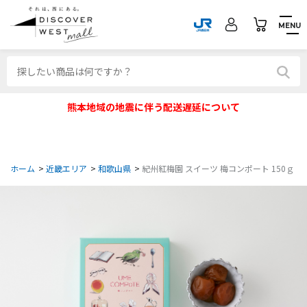
MENU
熊本地域の地震に伴う配送遅延について
ホーム
>
近畿エリア
>
和歌山県
>
紀州紅梅園 スイーツ 梅コンポート 150ｇ