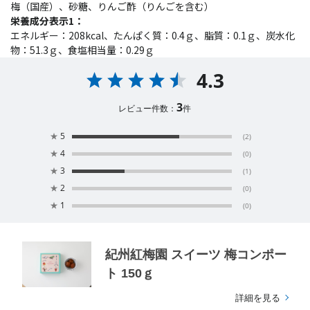
梅（国産）、砂糖、りんご酢（りんごを含む）
栄養成分表示1：
エネルギー：208kcal、たんぱく質：0.4ｇ、脂質：0.1ｇ、炭水化
物：51.3ｇ、食塩相当量：0.29ｇ
4.3
3
レビュー件数：
件
★
5
(2)
★
4
(0)
★
3
(1)
★
2
(0)
★
1
(0)
紀州紅梅園 スイーツ 梅コンポー
ト 150ｇ
詳細を見る