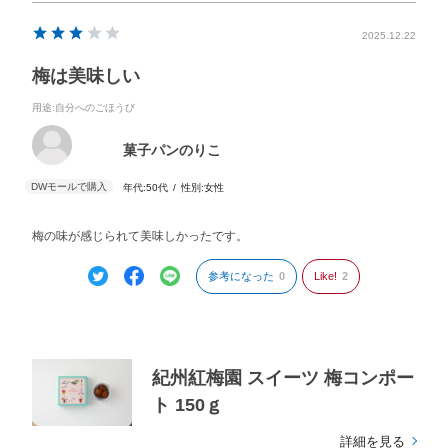
2025.12.22
梅は美味しい
用途
:自分へのごほうび
菓子パンのりこ
年代:
50代
性別:
女性
梅の味が感じられて美味しかったです。
参考になった
0
Like!
2
紀州紅梅園 スイーツ 梅コンポー
ト 150ｇ
詳細を見る