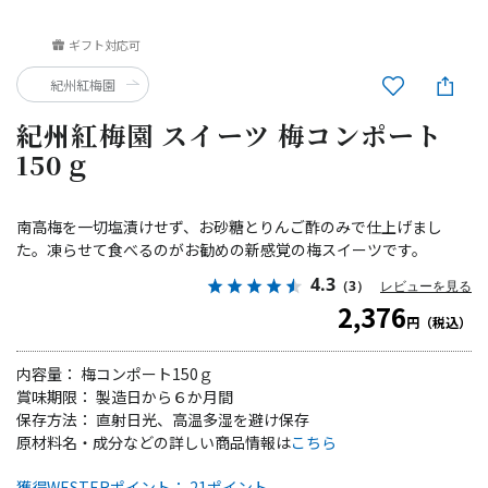
ギフト対応可
紀州紅梅園
紀州紅梅園 スイーツ 梅コンポート
150ｇ
南高梅を一切塩漬けせず、お砂糖とりんご酢のみで仕上げまし
た。凍らせて食べるのがお勧めの新感覚の梅スイーツです。
4.3
（3）
レビューを見る
2,376
円（税込）
内容量： 梅コンポート150ｇ
賞味期限： 製造日から６か月間
保存方法： 直射日光、高温多湿を避け保存
原材料名・成分などの詳しい商品情報は
こちら
獲得WESTERポイント： 21ポイント