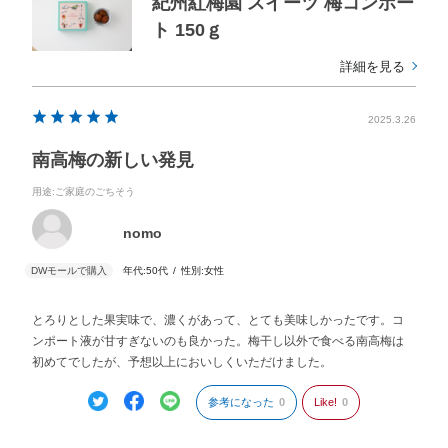
紀州紅梅園 スイーツ 梅コンポー
ト 150ｇ
詳細を見る
2025.3.26
南高梅の新しい発見
用途
:ご家庭のごちそう
nomo
年代:
50代
性別:
女性
とろりとした果実味で、濃くがあって、とても美味しかったです。コ
ンポート液が甘すぎないのも良かった。梅干し以外で食べる南高梅は
初めてでしたが、予想以上においしくいただけました。
参考になった
0
Like!
0