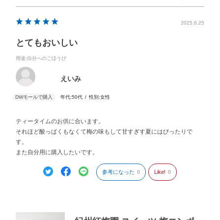
2025.6.25
とてもおいしい
用途
:自分へのごほうび
えいみ
年代:
50代
性別:
女性
ティータイムのお供に合います。
それほど酸っぱくもなくて梅の味もして甘すぎす夏にはびったりで
す。
また自分用に購入したいです。
参考になった
0
Like!
0