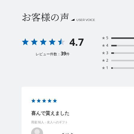
お客様の声
USER VOICE
4.7
★
5
★
4
39
★
3
レビュー件数：
件
★
2
★
1
喜んで貰えました
用途
:知人・友人へのギフト