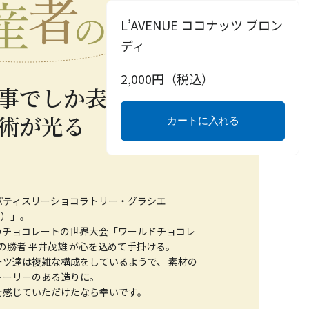
L’AVENUE ココナッツ ブロン
ディ
2,000
円（税込）
事でしか表現できな
術が光る 至福のシ
カートに入れる
パティスリーショコラトリー・グラシエ
ー）」。
のチョコレートの世界大会「ワールドチョコレ
 の勝者 平井茂雄 が心を込めて手掛ける。
ツ達は複雑な構成をしているようで、 素材の
トーリーのある造りに。
を感じていただけたなら幸いです。