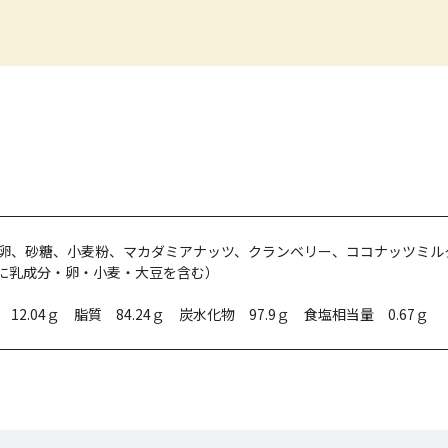
卵、砂糖、小麦粉、マカダミアナッツ、クランベリー、ココナッツミル
に乳成分・卵・小麦・大豆を含む）
 12.04ｇ 脂質 84.24ｇ 炭水化物 97.9ｇ 食塩相当量 0.67ｇ