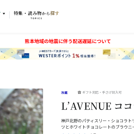
す
特集・読み物
探す
から
TOPICS
熊本地域の地震に伴う配送遅延について
ギフト対応・手さげ封入可
L’AVENUE 
神戸北野のパティスリー・ショコラトリー「L
ツとホワイトチョコレートのブラウニ