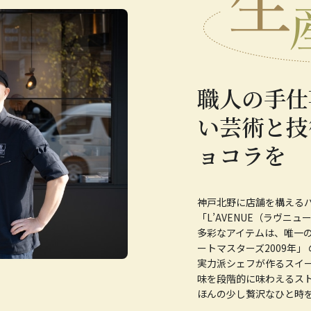
職人の手仕
い芸術と技
ョコラを
神戸北野に店舗を構える
「L’AVENUE（ラヴニュ
多彩なアイテムは、唯一
ートマスターズ2009年」
実力派シェフが作るスイー
味を段階的に味わえるス
ほんの少し贅沢なひと時