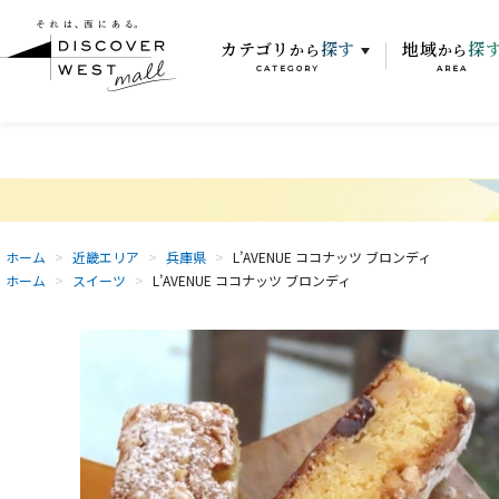
カテゴリ
探す
地域
探
から
から
CATEGORY
AREA
ホーム
>
近畿エリア
>
兵庫県
>
L’AVENUE ココナッツ ブロンディ
ホーム
>
スイーツ
>
L’AVENUE ココナッツ ブロンディ