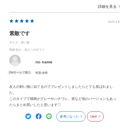
詳細を見る
2025.4.6
素敵です
サイズ：添い寝
用途
:知人・友人へのギフト
no name
性別:
女性
友人の飼い猫に似てるのでプレゼントしましたらとても喜ばれまし
た。
このタイプで猫柄がグレーやハチワレ、寅など他のバージョンもあっ
たらまとめ買いしたと思います♡
参考になった
0
Like!
0