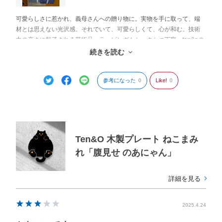
可愛らしさに惹かれ、義母さんへの贈り物に。実物を手に取って、端
材とは思えない光沢感。それでいて、可愛らしくて、心が和む。技術
力の高さに魅了される芸術品。ラッピングもシックかつ丁寧。ten&oの
パンプレットが品よく添えられていて、生産者さんの想いが伝わって
続きを読む
きました。
参考になった
0
Like!
0
Ten&O 木製プレート ねこまみ
れ「腹見せ のあにゃん」
詳細を見る
2025.4.24