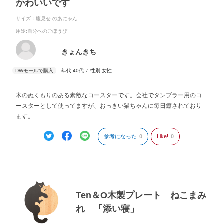
かわいいです
サイズ：腹見せ のあにゃん
用途
:自分へのごほうび
きょんきち
年代:
40代
性別:
女性
木のぬくもりのある素敵なコースターです。会社でタンブラー用のコ
ースターとして使ってますが、おっきい猫ちゃんに毎日癒されており
ます。
参考になった
0
Like!
0
Ten＆O木製プレート ねこまみ
れ 「添い寝」