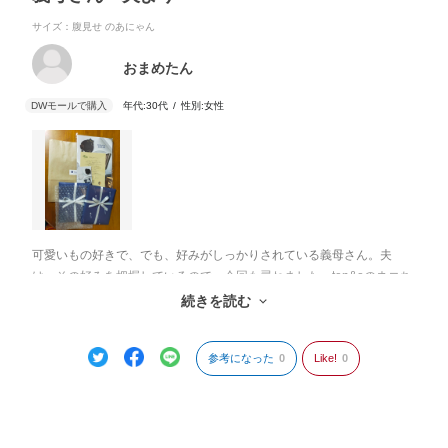
サイズ：腹見せ のあにゃん
おまめたん
年代:
30代
性別:
女性
可愛いもの好きで、でも、好みがしっかりされている義母さん。夫
は、その好みを把握しているので、今回も尋ねました。ten&oのネコち
ゃんシリーズから、真っ先に腹見せのあにゃんを「かわいい」と。す
続きを読む
っかりten&oのファンで、公式サイトでも商品を見ています。
参考になった
0
Like!
0