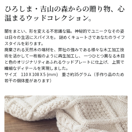
ひろしま・吉山の森からの贈り物、心
温まるウッドコレクション。
闇をまとい、形を変える不思議な猫。神秘的でユニークなその姿
は日々の生活にスパイスを。 謎めくキュートさであなたのライフ
スタイルを彩ります。
廃棄される天然木の端材を、弊社の強みである様々な木工加工技
術を活かして一枚板のように再生加工し、 一つひとつ異なる木目
と色のオリジナリティあふれるウッドプレートに仕上げ、 上質で
繊細なディテールを実現しました。
サイズ 110 X 108 X 5 (ｍｍ) 重さ約35グラム（手作り品のため
若干の個体差があります）