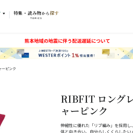
す
特集・読み物
探す
から
TOPICS
熊本地域の地震に伴う配送遅延について
シャーピンク
RIBFIT ロン
ャーピンク
伸縮性に優れた「リブ編み」を採用し
体と向き合い、自分らしくくらしたい