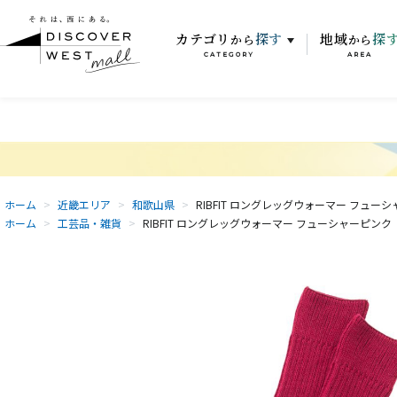
カテゴリ
探す
地域
探
から
から
CATEGORY
AREA
ホーム
>
近畿エリア
>
和歌山県
>
RIBFIT ロングレッグウォーマー フュー
ホーム
>
工芸品・雑貨
>
RIBFIT ロングレッグウォーマー フューシャーピンク