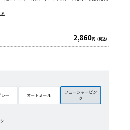
見る
2,860
円（税込）
フューシャーピン
グレー
オートミール
ク
ク